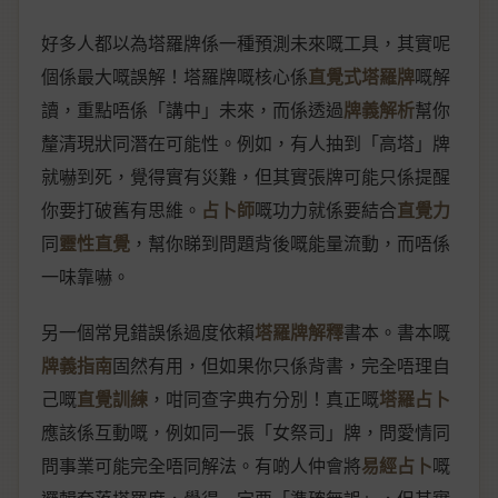
好多人都以為塔羅牌係一種預測未來嘅工具，其實呢
個係最大嘅誤解！塔羅牌嘅核心係
直覺式塔羅牌
嘅解
讀，重點唔係「講中」未來，而係透過
牌義解析
幫你
釐清現狀同潛在可能性。例如，有人抽到「高塔」牌
就嚇到死，覺得實有災難，但其實張牌可能只係提醒
你要打破舊有思維。
占卜師
嘅功力就係要結合
直覺力
同
靈性直覺
，幫你睇到問題背後嘅能量流動，而唔係
一味靠嚇。
另一個常見錯誤係過度依賴
塔羅牌解釋
書本。書本嘅
牌義指南
固然有用，但如果你只係背書，完全唔理自
己嘅
直覺訓練
，咁同查字典冇分別！真正嘅
塔羅占卜
應該係互動嘅，例如同一張「女祭司」牌，問愛情同
問事業可能完全唔同解法。有啲人仲會將
易經占卜
嘅