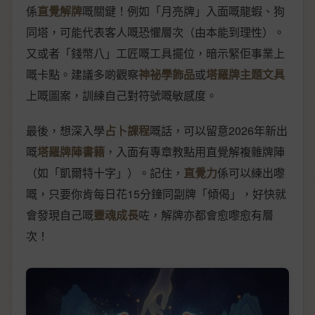
係
直覺解牌
嘅關鍵！例如「月亮牌」入面嘅龍蝦、狗
同塔，可能代表客人嘅恐懼層次（由本能到理性）。
又或者「錢幣八」工匠嘅工具擺位，暗示緊佢事業上
嘅卡點。建議多啲觀察
神祕學飾品
或
塔羅牌主題文具
上嘅圖案，訓練自己對符號嘅敏感度。
最後，想深入學
占卜課程
嘅話，可以留意2026年新出
嘅
塔羅牌陣書籍
，入面有專章教點用直覺解複雜牌陣
（如「凱爾特十字」）。記住，
直覺力
係可以練出嚟
嘅，只要你肯每日花15分鐘同副牌「傾偈」，好快就
會發現自己嘅
靈魂成長
咗，解牌亦都會愈嚟愈有層
次！