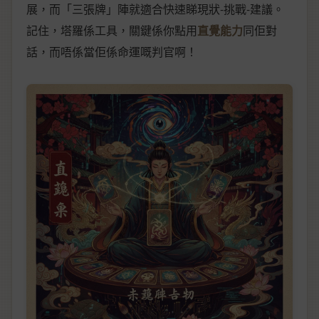
展，而「三張牌」陣就適合快速睇現狀-挑戰-建議。
記住，塔羅係工具，關鍵係你點用
直覺能力
同佢對
話，而唔係當佢係命運嘅判官啊！