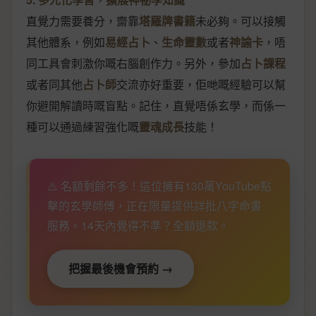
直覺力需要養分，齋靠
塔羅牌書籍
未必夠。可以接觸
其他體系，例如
易經占卜
、
生命靈數
或者
神諭卡
，唔
同工具會刺激你嘅右腦創作力。另外，參加
占卜課程
或者同其他
占卜師
交流亦好重要，佢哋嘅經驗可以幫
你避開解讀時嘅盲點。記住，直覺唔係玄學，而係一
種可以通過練習強化嘅
靈魂成長
技能！
⚠️ 名額剩餘不多！這位擁有130萬YouTube點
擊的玄學師傅，正在限量提供詳批八字命書
服務。14天內覺得不準？全額退款。
把握最後機會預約 →