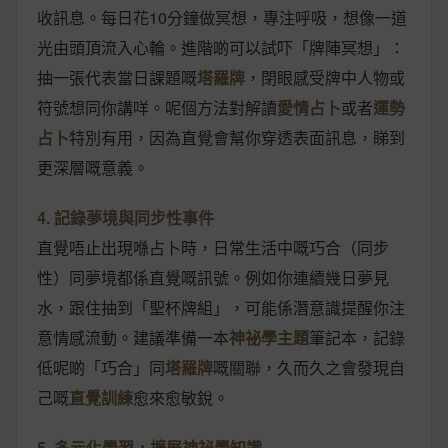
收訊息。每日花10分鐘做冥想，專注呼吸，想像一道
光由頭頂流入心輪。進階啲可以試吓「牌陣冥想」：
抽一張代表當日課題嘅
塔羅牌
，閉眼感受牌中人物或
符號想同你講咩。呢個方法對解讀
愛情占卜
或者
運勢
占卜
特別有用，因為直覺會幫你穿透表面訊息，睇到
更深層嘅意義。
4. 記錄夢境與同步性事件
直覺唔止出現喺占卜時，日常生活中嘅巧合（同步
性）同夢境都係直覺嘅訊號。例如你連續幾日夢見
水，跟住抽到「聖杯牌組」，可能係潛意識提醒你注
意情感流動。建議準備一本
神祕學主題
筆記本，記錄
低呢啲「巧合」同
塔羅牌
嘅關聯，久而久之會發現自
己嘅
直覺訓練
愈來愈敏銳。
5. 多元化學習，擴展神祕學知識