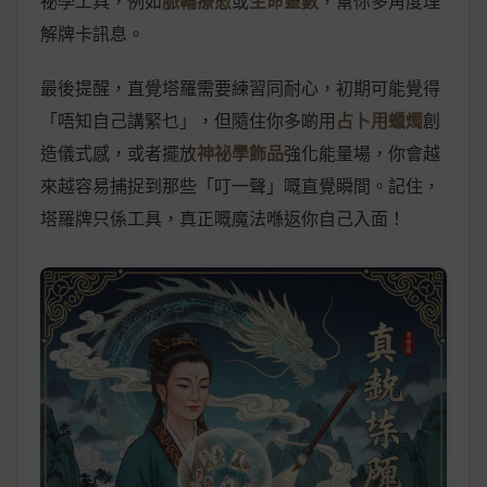
祕學工具，例如
脈輪療愈
或
生命靈數
，幫你多角度理
解牌卡訊息。
最後提醒，直覺塔羅需要練習同耐心，初期可能覺得
「唔知自己講緊乜」，但隨住你多啲用
占卜用蠟燭
創
造儀式感，或者擺放
神祕學飾品
強化能量場，你會越
來越容易捕捉到那些「叮一聲」嘅直覺瞬間。記住，
塔羅牌只係工具，真正嘅魔法喺返你自己入面！