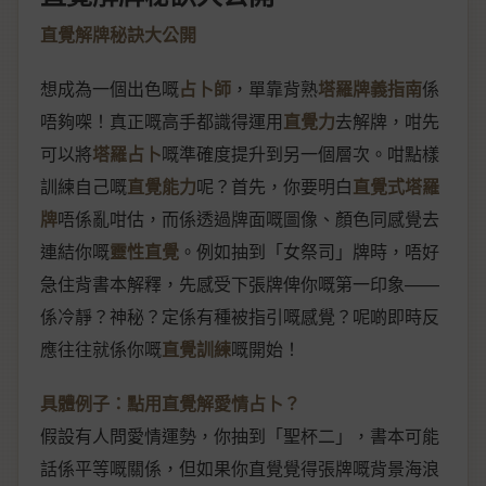
直覺解牌秘訣大公開
想成為一個出色嘅
占卜師
，單靠背熟
塔羅牌義指南
係
唔夠㗎！真正嘅高手都識得運用
直覺力
去解牌，咁先
可以將
塔羅占卜
嘅準確度提升到另一個層次。咁點樣
訓練自己嘅
直覺能力
呢？首先，你要明白
直覺式塔羅
牌
唔係亂咁估，而係透過牌面嘅圖像、顏色同感覺去
連結你嘅
靈性直覺
。例如抽到「女祭司」牌時，唔好
急住背書本解釋，先感受下張牌俾你嘅第一印象——
係冷靜？神秘？定係有種被指引嘅感覺？呢啲即時反
應往往就係你嘅
直覺訓練
嘅開始！
具體例子：點用直覺解愛情占卜？
假設有人問愛情運勢，你抽到「聖杯二」，書本可能
話係平等嘅關係，但如果你直覺覺得張牌嘅背景海浪