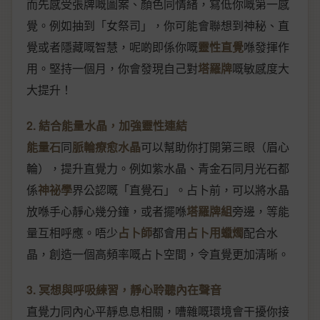
而先感受張牌嘅圖案、顏色同情緒，寫低你嘅第一感
覺。例如抽到「女祭司」，你可能會聯想到神秘、直
覺或者隱藏嘅智慧，呢啲即係你嘅
靈性直覺
喺發揮作
用。堅持一個月，你會發現自己對
塔羅牌
嘅敏感度大
大提升！
2. 結合能量水晶，加強靈性連結
能量石
同
脈輪療愈水晶
可以幫助你打開第三眼（眉心
輪），提升直覺力。例如紫水晶、青金石同月光石都
係
神祕學
界公認嘅「直覺石」。占卜前，可以將水晶
放喺手心靜心幾分鐘，或者擺喺
塔羅牌組
旁邊，等能
量互相呼應。唔少
占卜師
都會用
占卜用蠟燭
配合水
晶，創造一個高頻率嘅占卜空間，令直覺更加清晰。
3. 冥想與呼吸練習，靜心聆聽內在聲音
直覺力同內心平靜息息相關，嘈雜嘅環境會干擾你接