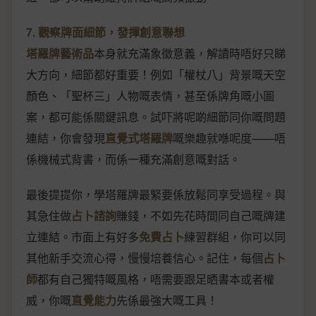
7. 觀察牌面細節，發揮創意聯想
塔羅牌藝術品
本身就充滿象徵意義，解讀時唔好只睇
大方向，細節都好重要！例如「權杖八」背景嘅天空
顏色、「聖杯三」人物嘅表情，甚至係牌角嘅小圖
案，都可能係關鍵訊息。試吓將呢啲細節同你嘅問題
連結，你會發現
直覺式塔羅牌
嘅樂趣就喺呢度——唔
係機械式背書，而係一種充滿創意嘅對話。
最後提提你，學塔羅牌最緊要係放鬆同享受過程。與
其急住做
占卜諮詢
賺錢，不如先花時間同自己嘅牌建
立連結。市面上有好多
免費占卜
練習群組，你可以同
其他新手交流心得，慢慢培養信心。記住，每個
占卜
師
都有自己獨特嘅風格，唔需要跟足晒書本或者權
威，你嘅
直覺能力
先係最強大嘅工具！