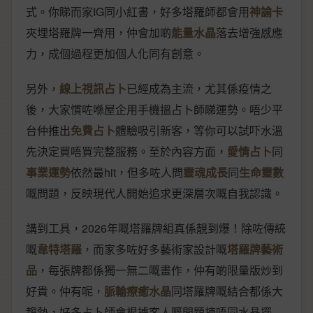
式。你睇而家IG同小紅書，好多塔羅師都會用
神諭卡
夾埋塔羅牌一齊用，仲會加啲
能量水晶
落去增強感應
力，成個過程更加個人化同有創意。
另外，
線上視訊占卜
已經成為主流，尤其係疫情之
後，大家慣咗喺屋企用手機搵占卜師睇運勢。唔少平
台仲推出
免費占卜
體驗吸引新客，等你可以試吓水溫
先決定買唔買完整服務。至於內容方面，
愛情占卜
同
事業運勢
依然最hit，但多咗人問
靈魂成長
同
生命靈數
嘅問題，反映現代人開始追求更深層次嘅自我認識。
講到工具，2026年嘅塔羅牌組真係靚到爆！除咗傳統
嘅
韋特塔羅
，而家多咗好多藝術家設計嘅
塔羅牌藝術
品
，每張牌都係獨一無二嘅畫作，仲有啲限量版炒到
好貴。仲有呢，
脈輪療癒水晶
同塔羅牌嘅結合都係大
趨勢，好多占卜師會根據客人嘅問題揀唔同水晶擺