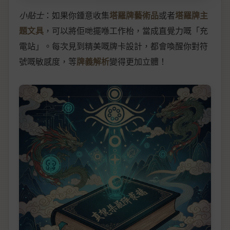
小貼士
：如果你鍾意收集
塔羅牌藝術品
或者
塔羅牌主
題文具
，可以將佢哋擺喺工作枱，當成直覺力嘅「充
電站」。每次見到精美嘅牌卡設計，都會喚醒你對符
號嘅敏感度，等
牌義解析
變得更加立體！