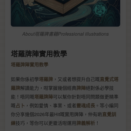
About塔羅牌書籍Professional illustrations
塔羅牌陣實用教學
塔羅牌陣實用教學
如果你係初學
塔羅牌
，又或者想提升自己嘅
直覺式塔
羅牌
解讀能力，咁掌握幾個經典
牌陣
絕對係必學技
能！唔同嘅
塔羅牌陣
可以幫你針對唔同問題做更精準
嘅
占卜
，例如愛情、事業、或者
靈魂成長
。等小編同
你分享幾個2026年最Hit嘅實用牌陣，仲有啲
直覺訓
練
技巧，等你可以更靈活咁運用
牌義解析
！