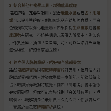
3. 結合其他神祕學工具，增強能量感應
塔羅牌唔一定要單獨用，配合
能量水晶
或者
占卜用蠟
燭
可以提升準確度。例如紫水晶有助加強直覺，而白
色蠟燭就可以淨化能量場。如果你對
生命靈數
或者
星
座運勢
有研究，不妨將呢啲元素融入解讀中。例如客
戶係雙魚座，抽到「星星牌」時，可以連結雙魚座嘅
靈性特質，解讀會更加立體。
4. 建立個人牌義筆記，唔好完全依賴書本
雖然
塔羅牌書籍
同
塔羅牌陣書籍
好有用，但每個人對
牌嘅感受都唔同。建議你準備一本筆記，記錄低每次
占卜時牌畀你嘅獨特感覺。例如「高塔牌」書本話係
突變同破壞，但你可能會聯想到「突破舒適圈」，呢
啲個人化嘅解讀先至最珍貴。久而久之，你就會建立
一套屬於自己嘅
牌義解析
系統。