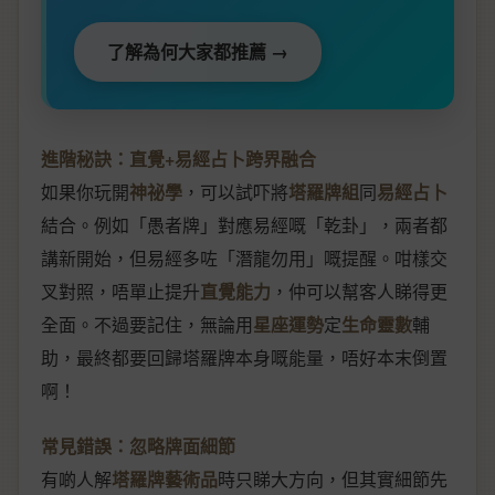
了解為何大家都推薦 →
進階秘訣：直覺+易經占卜跨界融合
如果你玩開
神祕學
，可以試吓將
塔羅牌組
同
易經占卜
結合。例如「愚者牌」對應易經嘅「乾卦」，兩者都
講新開始，但易經多咗「潛龍勿用」嘅提醒。咁樣交
叉對照，唔單止提升
直覺能力
，仲可以幫客人睇得更
全面。不過要記住，無論用
星座運勢
定
生命靈數
輔
助，最終都要回歸塔羅牌本身嘅能量，唔好本末倒置
啊！
常見錯誤：忽略牌面細節
有啲人解
塔羅牌藝術品
時只睇大方向，但其實細節先