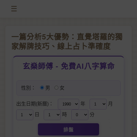
☰
一篇分析5大優勢：直覺塔羅的獨
家解牌技巧、線上占卜準確度
玄燊師傅 - 免費AI八字算命
性別：
男
女
出生日期(新曆)：
年
月
日
時
分
排盤