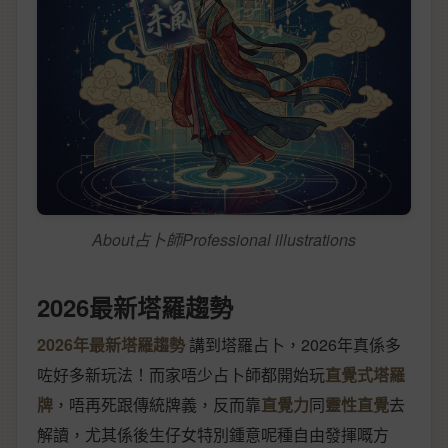
About占卜師Professional illustrations
2026最新塔羅趨勢
2026年最新塔羅趨勢
講到塔羅占卜，2026年真係多
咗好多新玩法！而家唔少占卜師都開始玩
直覺式塔羅
牌
，唔再死跟傳統牌義，反而靠
直覺力
同
靈性直覺
去
解讀，尤其係後生仔女特別鍾意呢種自由發揮嘅方