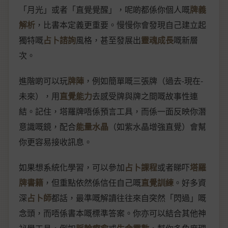
「月光」或者「直覺覺醒」，呢啲都係你個人嘅
牌義
解析
，比書本定義更重要。慢慢你會發現自己建立起
獨特嘅
占卜諮詢
風格，甚至發展出
靈魂成長
嘅新層
次。
進階啲可以玩
牌陣
，例如簡單嘅三張牌（過去-現在-
未來），用
直覺能力
去感受牌與牌之間嘅故事性連
結。記住，塔羅牌唔係預言工具，而係一面反映你潛
意識嘅鏡，配合
能量水晶
（如紫水晶增強直覺）會幫
你更容易接收訊息。
如果想系統化學習，可以參加
占卜課程
或者睇吓
塔羅
牌書籍
，但重點依然係信任自己嘅
直覺訓練
。好多資
深
占卜師
都話，最準嘅解讀往往來自突然「閃過」嘅
念頭，而唔係書本嘅標準答案。你亦可以結合其他神