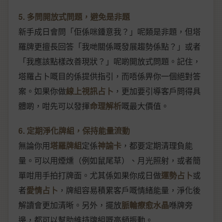
5. 多問開放式問題，避免是非題
新手成日會問「佢係咪鍾意我？」呢類是非題，但塔
羅牌更擅長回答「我哋關係嘅發展趨勢係點？」或者
「我應該點樣改善現狀？」呢啲開放式問題。記住，
塔羅占卜嘅目的係提供指引，而唔係畀你一個絕對答
案。如果你做
線上視訊占卜
，更加要引導客戶問得具
體啲，咁先可以發揮
命理解析
嘅最大價值。
6. 定期淨化牌組，保持能量流動
無論你用
塔羅牌組
定係
神諭卡
，都要定期清理負能
量。可以用煙燻（例如鼠尾草）、月光照射，或者簡
單咁用手拍打牌面。尤其係如果你成日做
運勢占卜
或
者
愛情占卜
，牌組容易積累客戶嘅情緒能量，淨化後
解讀會更加清晰。另外，擺放
脈輪療愈水晶
喺牌旁
邊，都可以幫助維持牌組嘅高頻振動。