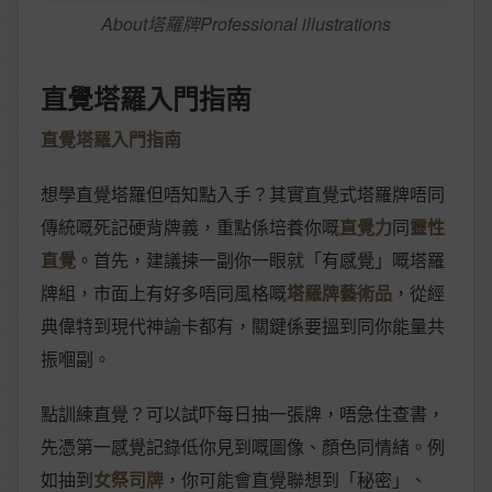
About塔羅牌Professional illustrations
直覺塔羅入門指南
直覺塔羅入門指南
想學直覺塔羅但唔知點入手？其實直覺式塔羅牌唔同
傳統嘅死記硬背牌義，重點係培養你嘅
直覺力
同
靈性
直覺
。首先，建議揀一副你一眼就「有感覺」嘅塔羅
牌組，市面上有好多唔同風格嘅
塔羅牌藝術品
，從經
典偉特到現代神諭卡都有，關鍵係要搵到同你能量共
振嗰副。
點訓練直覺？可以試吓每日抽一張牌，唔急住查書，
先憑第一感覺記錄低你見到嘅圖像、顏色同情緒。例
如抽到
女祭司牌
，你可能會直覺聯想到「秘密」、