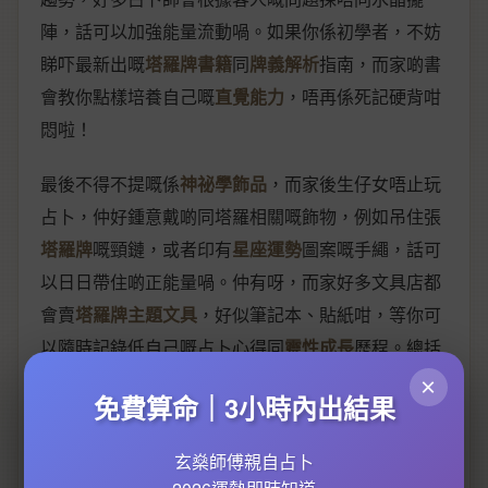
陣，話可以加強能量流動喎。如果你係初學者，不妨
睇吓最新出嘅
塔羅牌書籍
同
牌義解析
指南，而家啲書
會教你點樣培養自己嘅
直覺能力
，唔再係死記硬背咁
悶啦！
最後不得不提嘅係
神祕學飾品
，而家後生仔女唔止玩
占卜，仲好鍾意戴啲同塔羅相關嘅飾物，例如吊住張
塔羅牌
嘅頸鏈，或者印有
星座運勢
圖案嘅手繩，話可
以日日帶住啲正能量喎。仲有呀，而家好多文具店都
會賣
塔羅牌主題文具
，好似筆記本、貼紙咁，等你可
以隨時記錄低自己嘅占卜心得同
靈性成長
歷程。總括
來講，2026年嘅塔羅世界更加多元化同個人化，無論
×
免費算命｜3小時內出結果
你係新手定老手，都可以搵到適合自己嘅玩法！
玄燊師傅親自占卜