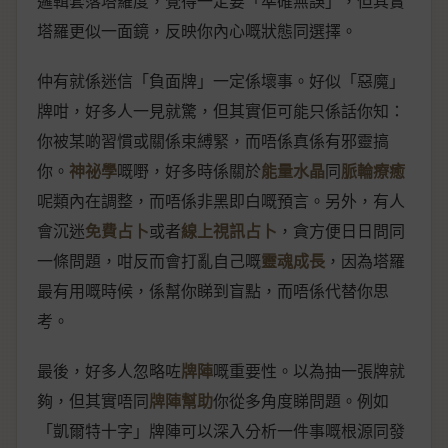
邏輯套落塔羅度，覺得一定要「準確無誤」，但其實
塔羅更似一面鏡，反映你內心嘅狀態同選擇。
仲有就係迷信「負面牌」一定係壞事。好似「惡魔」
牌咁，好多人一見就驚，但其實佢可能只係話你知：
你被某啲習慣或關係束縛緊，而唔係真係有邪靈搞
你。
神祕學
嘅嘢，好多時係關於
能量水晶
同
脈輪療癒
呢類內在調整，而唔係非黑即白嘅預言。另外，有人
會沉迷
免費占卜
或者
線上視訊占卜
，貪方便日日問同
一條問題，咁反而會打亂自己嘅
靈魂成長
，因為塔羅
最有用嘅時候，係幫你睇到盲點，而唔係代替你思
考。
最後，好多人忽略咗
牌陣
嘅重要性。以為抽一張牌就
夠，但其實唔同
牌陣幫助
你從多角度睇問題。例如
「凱爾特十字」牌陣可以深入分析一件事嘅根源同發