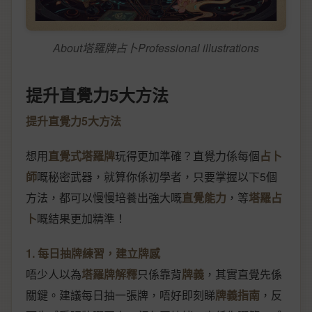
About塔羅牌占卜Professional illustrations
提升直覺力5大方法
提升直覺力5大方法
想用
直覺式塔羅牌
玩得更加準確？直覺力係每個
占卜
師
嘅秘密武器，就算你係初學者，只要掌握以下5個
方法，都可以慢慢培養出強大嘅
直覺能力
，等
塔羅占
卜
嘅結果更加精準！
1. 每日抽牌練習，建立牌感
唔少人以為
塔羅牌解釋
只係靠背
牌義
，其實直覺先係
關鍵。建議每日抽一張牌，唔好即刻睇
牌義指南
，反