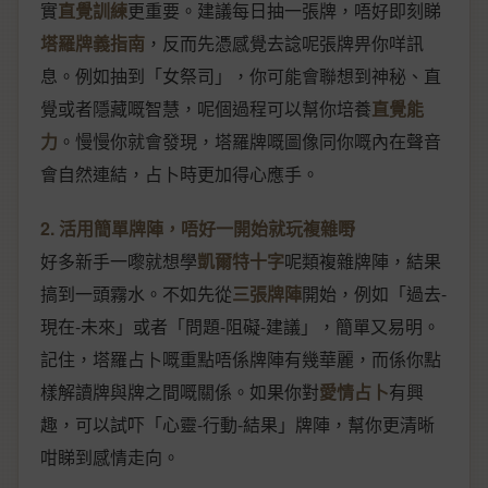
實
直覺訓練
更重要。建議每日抽一張牌，唔好即刻睇
塔羅牌義指南
，反而先憑感覺去諗呢張牌畀你咩訊
息。例如抽到「女祭司」，你可能會聯想到神秘、直
覺或者隱藏嘅智慧，呢個過程可以幫你培養
直覺能
力
。慢慢你就會發現，塔羅牌嘅圖像同你嘅內在聲音
會自然連結，占卜時更加得心應手。
2. 活用簡單牌陣，唔好一開始就玩複雜嘢
好多新手一嚟就想學
凱爾特十字
呢類複雜牌陣，結果
搞到一頭霧水。不如先從
三張牌陣
開始，例如「過去-
現在-未來」或者「問題-阻礙-建議」，簡單又易明。
記住，塔羅占卜嘅重點唔係牌陣有幾華麗，而係你點
樣解讀牌與牌之間嘅關係。如果你對
愛情占卜
有興
趣，可以試吓「心靈-行動-結果」牌陣，幫你更清晰
咁睇到感情走向。