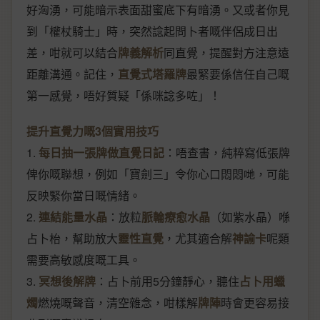
好洶湧，可能暗示表面甜蜜底下有暗湧。又或者你見
到「權杖騎士」時，突然諗起問卜者嘅伴侶成日出
差，咁就可以結合
牌義解析
同直覺，提醒對方注意遠
距離溝通。記住，
直覺式塔羅牌
最緊要係信任自己嘅
第一感覺，唔好質疑「係咪諗多咗」！
提升直覺力嘅3個實用技巧
1.
每日抽一張牌做直覺日記
：唔查書，純粹寫低張牌
俾你嘅聯想，例如「寶劍三」令你心口悶悶哋，可能
反映緊你當日嘅情緒。
2.
連結能量水晶
：放粒
脈輪療愈水晶
（如紫水晶）喺
占卜枱，幫助放大
靈性直覺
，尤其適合解
神諭卡
呢類
需要高敏感度嘅工具。
3.
冥想後解牌
：占卜前用5分鐘靜心，聽住
占卜用蠟
燭
燃燒嘅聲音，清空雜念，咁樣解
牌陣
時會更容易接