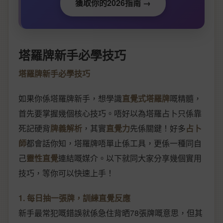
獲取你的2026指南 →
塔羅牌新手必學技巧
塔羅牌新手必學技巧
如果你係塔羅牌新手，想學識
直覺式塔羅牌
嘅精髓，
首先要掌握幾個核心技巧。唔好以為塔羅占卜只係靠
死記硬背
牌義解析
，其實
直覺力
先係關鍵！好多
占卜
師
都會話你知，塔羅牌唔單止係工具，更係一種同自
己
靈性直覺
連結嘅媒介。以下就同大家分享幾個實用
技巧，等你可以快速上手！
1. 每日抽一張牌，訓練直覺反應
新手最常犯嘅錯誤就係急住背晒78張牌嘅意思，但其