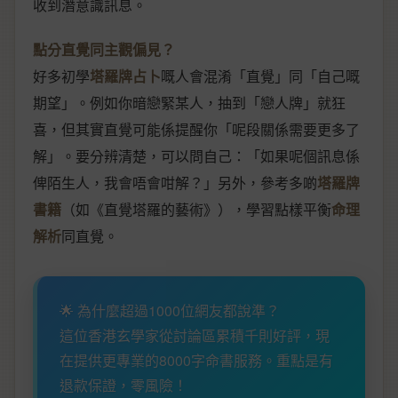
收到潛意識訊息。
點分直覺同主觀偏見？
好多初學
塔羅牌占卜
嘅人會混淆「直覺」同「自己嘅
期望」。例如你暗戀緊某人，抽到「戀人牌」就狂
喜，但其實直覺可能係提醒你「呢段關係需要更多了
解」。要分辨清楚，可以問自己：「如果呢個訊息係
俾陌生人，我會唔會咁解？」另外，參考多啲
塔羅牌
書籍
（如《直覺塔羅的藝術》），學習點樣平衡
命理
解析
同直覺。
🌟 為什麼超過1000位網友都說準？
這位香港玄學家從討論區累積千則好評，現
在提供更專業的8000字命書服務。重點是有
退款保證，零風險！