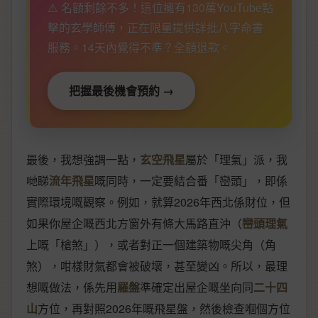
⚠️ 名額剩餘不多！這位擁有130萬YouTube點
擊的玄學師傅，正在限量提供詳批八字命書
服務。14天內覺得不準？全額退款。
把握最後機會預約 →
最後，我想強調一點，
玄空飛星
屬於「理氣」派，我
哋睇
流年飛星
嘅同時，一定要結合番「巒頭」，即係
實際環境嘅觀察。例如，就算2026年西北係財位，但
如果你屋企嘅西北方窗外有條大馬路直沖（
巒頭理氣
上嘅「槍煞」），或者對正一個建築物嘅尖角（角
煞），咁樣財氣都會被破壞，甚至變凶。所以，最理
想嘅做法，係先用
羅盤
準確定出屋企嘅坐向同
二十四
山
方位，再對照2026年嘅飛星盤，然後檢查嗰個方位