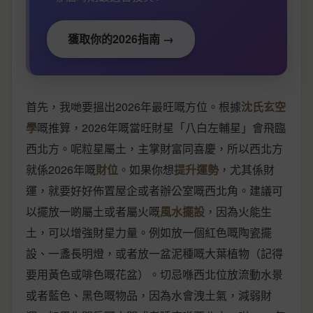
獲取你的2026指南 →
首先，我哋要搵出2026年最旺嘅方位。根據
沈氏玄空
學
嘅推算，2026年嘅當旺財星「八白左輔星」會飛臨
西北方。呢粒星屬土，主掌財富同喜慶，所以西北方
就係2026年嘅
財位
。如果你想
提升運勢
，尤其係財
運，就要好好佈置屋企或者辦公室嘅西北角。建議可
以擺放一啲屬土或者屬火嘅
風水擺設
，因為火能生
土，可以增強財星力量。例如放一個紅色嘅陶瓷擺
設、一盞長明燈，或者放一盆泥種嘅大葉植物（記得
要用黃色或啡色嘅花盆）。切忌喺西北位放流動水景
或者藍色、黑色嘅物品，因為水會洩土氣，減弱財