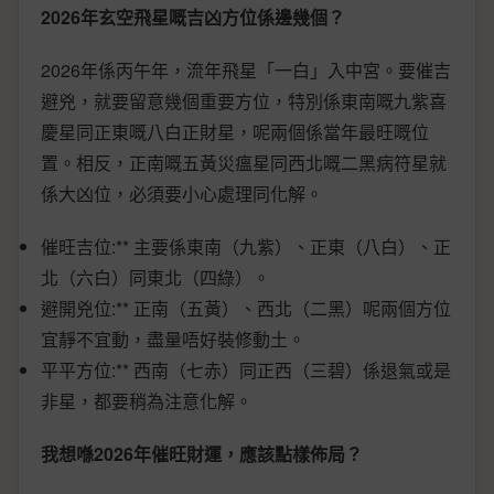
2026年玄空飛星嘅吉凶方位係邊幾個？
2026年係丙午年，流年飛星「一白」入中宮。要催吉
避兇，就要留意幾個重要方位，特別係東南嘅九紫喜
慶星同正東嘅八白正財星，呢兩個係當年最旺嘅位
置。相反，正南嘅五黃災瘟星同西北嘅二黑病符星就
係大凶位，必須要小心處理同化解。
催旺吉位:** 主要係東南（九紫）、正東（八白）、正
北（六白）同東北（四綠）。
避開兇位:** 正南（五黃）、西北（二黑）呢兩個方位
宜靜不宜動，盡量唔好裝修動土。
平平方位:** 西南（七赤）同正西（三碧）係退氣或是
非星，都要稍為注意化解。
我想喺2026年催旺財運，應該點樣佈局？