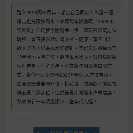
踏入2026丙午馬年，想為自己同家人佈置一個
趨吉避兇嘅好風水？掌握每年變動嘅「2026 玄
空飛星」佈局就係關鍵第一步！流年飛星嘅方位
轉移，會直接影響你嘅財運、健康、事業同人
緣。好多人以為風水好複雜，其實只要睇懂九宮
飛星圖，搵準方位，擺啱風水物品，就可以輕鬆
催旺吉星、化解兇星。本文將會用最淺白嘅方
式，帶你一步步分析2026年嘅九大方位吉凶，
由全屋最重要嘅財位、桃花位，到絕對不能忽視
嘅五黃二黑病位，提供最實用嘅風水佈局建議，
幫你喺新一年順風順水，全年行大運！