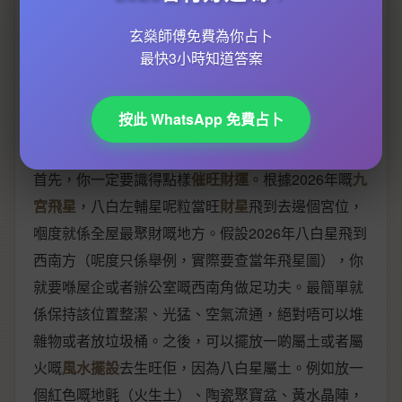
到邊個位。2026年嘅
流年飛星
盤係點，直接影響你屋
玄燊師傅免費為你占卜
企邊度係
財位
、邊度係
病位
，或者邊度犯緊
五黃煞
、
最快3小時知道答案
三煞
呢啲大煞星。所以，唔好再攞住舊年嘅圖啦，每
年方位都會變，
流年運程
亦都唔同，一定要 update
按此 WhatsApp 免費占卜
到最新。
首先，你一定要識得點樣
催旺財運
。根據2026年嘅
九
宮飛星
，八白左輔星呢粒當旺
財星
飛到去邊個宮位，
嗰度就係全屋最聚財嘅地方。假設2026年八白星飛到
西南方（呢度只係舉例，實際要查當年飛星圖），你
就要喺屋企或者辦公室嘅西南角做足功夫。最簡單就
係保持該位置整潔、光猛、空氣流通，絕對唔可以堆
雜物或者放垃圾桶。之後，可以擺放一啲屬土或者屬
火嘅
風水擺設
去生旺佢，因為八白星屬土。例如放一
個紅色嘅地氈（火生土）、陶瓷聚寶盆、黃水晶陣，