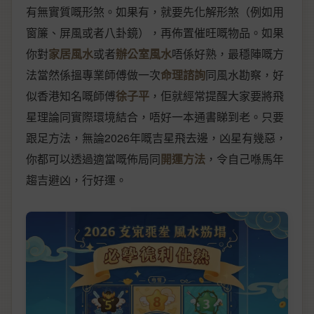
有無實質嘅形煞。如果有，就要先化解形煞（例如用
窗簾、屏風或者八卦鏡），再佈置催旺嘅物品。如果
你對
家居風水
或者
辦公室風水
唔係好熟，最穩陣嘅方
法當然係搵專業師傅做一次
命理諮詢
同風水勘察，好
似香港知名嘅師傅
徐子平
，佢就經常提醒大家要將飛
星理論同實際環境結合，唔好一本通書睇到老。只要
跟足方法，無論2026年嘅吉星飛去邊，凶星有幾惡，
你都可以透過適當嘅佈局同
開運方法
，令自己喺馬年
趨吉避凶，行好運。