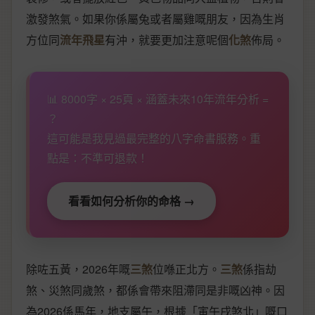
激發煞氣。如果你係屬兔或者屬雞嘅朋友，因為生肖
方位同
流年飛星
有沖，就要更加注意呢個
化煞
佈局。
📊 8000字 × 25頁 × 涵蓋未來10年流年分析 =
？
這可能是我見過最完整的八字命書服務。重
點是：不準可退款！
看看如何分析你的命格 →
除咗五黃，2026年嘅
三煞
位喺正北方。
三煞
係指劫
煞、災煞同歲煞，都係會帶來阻滯同是非嘅凶神。因
為2026係馬年，地支屬午，根據「寅午戌煞北」嘅口