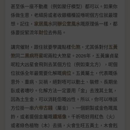
甚至係一座不動產（例如屋仔模型）都可以。如果你
係做生意，老細房或者收銀櫃檯設喺呢個方位就最理
想。記住，
家居風水
同
辦公室風水
嘅原理係一樣，都
係要捉緊流年
財位
去佈局。
講完催財，跟住就要學識點樣
化煞
，尤其係對付
五黃
煞
同
二黑病符星
呢兩粒大煞星。2026年，五黃廉貞星
呢粒大凶星會飛到去某個方位（例如東北方），呢個
位就係全年最需要化解嘅
病位
。五黃屬土，代表嘅係
意外、重病、災禍，絕對唔可以動土、裝修、長期坐
臥或者嘈吵。化解方法一定要用「金」去洩其土氣，
因為土生金，可以消耗佢嘅凶性。所以，你可以喺該
方位掛一串
六帝古錢
（屬金）、一個銅製或金色嘅風
鈴，或者擺個金屬嘅
鍾馗像
。千祈唔好用紅色（火）
或者綠色植物（木）去搞，火會生旺五黃土，木會剋