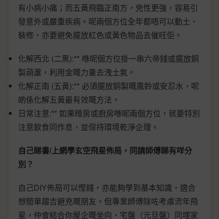
有小病小痛；而五黃飛臨正南方，兇性更強，容易引
發意外或嚴重疾病。呢兩個方位全年都唔可以動土、
裝修，亦要避免擺放紅色或黃色物品去催旺佢。
化解西北 (二黑):** 喺呢個方位掛一串六帝錢或擺放銅
製葫蘆，利用金嘅力量去洩土氣。
化解正南 (五黃):** 必須擺放銅製嘅風鈴或安忍水，呢
啲係化解五黃最有效嘅方法。
日常注意:** 如果睡房或廚房喺呢兩個方位，就要特別
注意飲食同作息，並保持環境乾淨企理。
自己睇書/上網學玄空飛星佈局，同請師傅睇有咩分
別？
自己DIY佈局可以慳錢，亦能夠學到基本知識，適合
想簡單趨吉避兇嘅朋友。但專業師傅除咗考慮流年飛
星，仲會結合你屋企嘅坐向、宅盤（元旦盤）同埋家