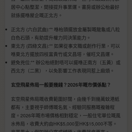
居中心點整潔，間接提升事業運。書房或辦公枱最好
就係擺喺屋企嘅正北方。
正北方 (六白武曲):** 喺枱頭擺放金屬製嘅龍龜或八粒
白色石頭，有助提升權力同決策能力。
東北方 (四綠文昌):** 如果從事文職或創作行業，可以
喺東北方擺放四枝富貴竹或文昌塔，催旺文昌運。
避免兇位:** 辦公枱絕對唔可以擺喺正南方（五黃）或
西北方（二黑），以免影響工作表現同惹上麻煩。
玄空飛星佈局一般要幾錢？2026年嘅市價係點？
玄空飛星佈局嘅收費範圍好闊，由幾千到幾萬蚊港紙
都有，主要視乎師傅嘅名氣、經驗同服務嘅複雜程
度。2026年嘅市場價格相對穩定，一般住宅單位嘅風
水佈局，收費大約由HK$5,000至HK$15,000不等。
商業風水，例如辦公室或舖頭，收費就會更高。