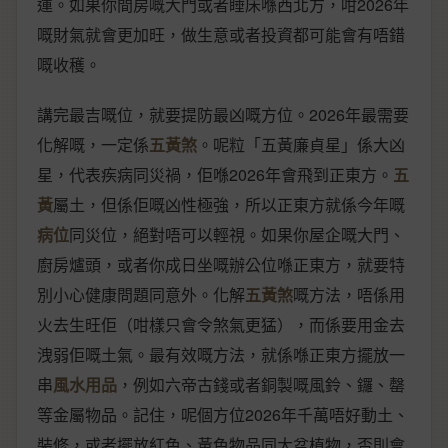
運。如果你間房嘅大門或者睡床喺西北方，咁2026年
嘅財氣就會更加旺，做生意或者投資都可能會有唔錯
嘅收穫。
講完最吉嘅位，就要提防最凶嘅方位。2026年最需要
化解嘅，一定係
五黃煞
。呢粒「五黃廉貞星」係大凶
星，代表疾病同災禍，佢喺2026年會飛到正東方。
五
黃
屬土，但係佢嘅凶性極強，所以正東方就係今年嘅
病位
同災位，絕對唔可以輕視。如果你屋企嘅大門、
廚房爐頭，或者你成日坐嘅辦公位喺正東方，就要特
別小心健康問題同意外。化解
五黃煞
嘅方法，唔係用
火去生旺佢（咁樣只會令煞氣更猛），而係要用金去
洩弱佢嘅土氣。最有效嘅方法，就係喺正東方擺放一
串
風水用品
，例如六帝古錢或者銅製嘅風鈴、鑼、罄
等金屬物品。記住，呢個方位2026年千萬唔好動土、
裝修，或者擺放紅色、黃色物品同大盆植物，否則會