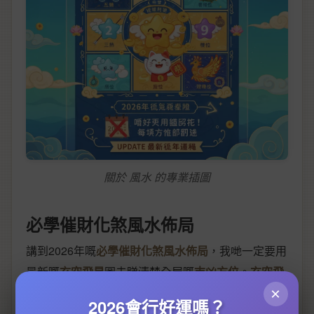
關於 風水 的專業插圖
必學催財化煞風水佈局
講到2026年嘅
必學催財化煞風水佈局
，我哋一定要用
最新嘅
玄空飛星
圖去睇清楚全屋嘅
吉凶方位
。
玄空飛
×
星風水
係將間屋嘅坐向，結合
三元九運
同每年飛星嘅
2026會行好運嗎？
變化，用
洛書
同
八卦
去劃分出九宮格，再睇每粒星飛