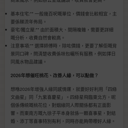
基本住宅:** 一般幾百呎嘅單位，價錢會比較相宜，主
要係睇流年佈局。
豪宅/獨立屋:** 由於面積大、間隔複雜，需要更詳細
嘅分析，收費自然會較高。
注意事項:** 選擇師傅時，除咗價錢，更要了解佢嘅背
景同口碑，問清楚收費係咪包曬所有服務，例如擇日
同風水物品建議。
2026年想催旺桃花、改善人緣，可以點做？
想喺2026年增強人緣同感情運，就要好好利用「四綠
文曲星」同「九紫喜慶星」。四綠星飛臨東北方，呢
個係傳統嘅桃花位，對姻緣同人際關係都有正面影
響。而東南方嘅九徐子平本身就係一顆喜事星，對結
婚、添丁等喜事特別有利，同時亦能夠帶嚟好人緣。