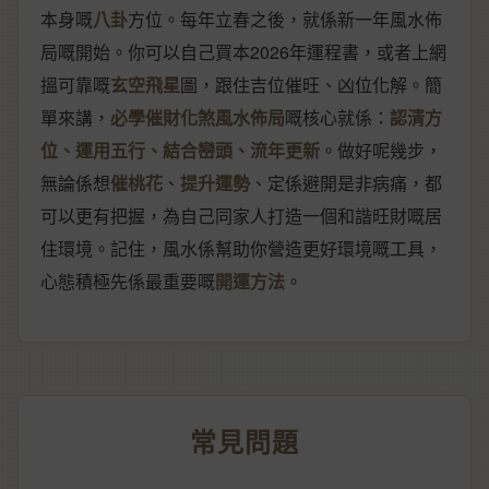
本身嘅
八卦
方位。每年立春之後，就係新一年風水佈
局嘅開始。你可以自己買本2026年運程書，或者上網
搵可靠嘅
玄空飛星
圖，跟住吉位催旺、凶位化解。簡
單來講，
必學催財化煞風水佈局
嘅核心就係：
認清方
位、運用五行、結合巒頭、流年更新
。做好呢幾步，
無論係想
催桃花
、
提升運勢
、定係避開是非病痛，都
可以更有把握，為自己同家人打造一個和諧旺財嘅居
住環境。記住，風水係幫助你營造更好環境嘅工具，
心態積極先係最重要嘅
開運方法
。
常見問題