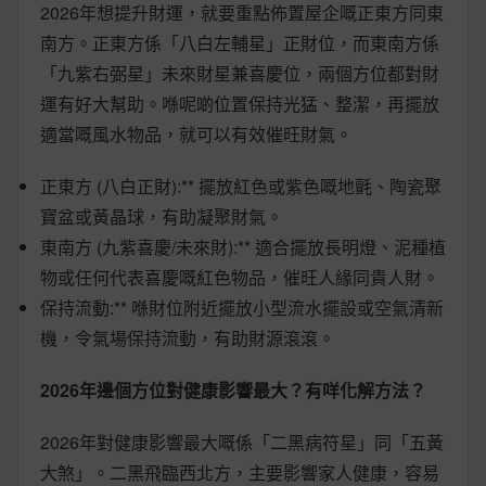
2026年想提升財運，就要重點佈置屋企嘅正東方同東
南方。正東方係「八白左輔星」正財位，而東南方係
「九紫右弼星」未來財星兼喜慶位，兩個方位都對財
運有好大幫助。喺呢啲位置保持光猛、整潔，再擺放
適當嘅風水物品，就可以有效催旺財氣。
正東方 (八白正財):** 擺放紅色或紫色嘅地氈、陶瓷聚
寶盆或黃晶球，有助凝聚財氣。
東南方 (九紫喜慶/未來財):** 適合擺放長明燈、泥種植
物或任何代表喜慶嘅紅色物品，催旺人緣同貴人財。
保持流動:** 喺財位附近擺放小型流水擺設或空氣清新
機，令氣場保持流動，有助財源滾滾。
2026年邊個方位對健康影響最大？有咩化解方法？
2026年對健康影響最大嘅係「二黑病符星」同「五黃
大煞」。二黑飛臨西北方，主要影響家人健康，容易