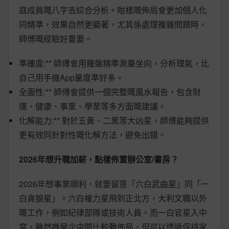
庭成員嘅八字去綜合分析。咁樣嘅佈局會更加個人化
同精準，效果自然更顯著，尤其係處理複雜問題時，
師傅嘅經驗好重要。
準確度:** 師傅會用羅盤精準測量坐向，分析理氣，比
自己用手機App量度準好多。
全面性:** 師傅會提供一個完整嘅風水報告，包含財
運、健康、事業、學業等多方面嘅建議。
化解能力:** 對於五黃、二黑等大凶星，師傅能夠提供
更有效同針對性嘅化解方法，避免出錯。
2026年想升職加薪，點樣佈置辦公室/書房？
2026年想事業順利，就要留意「六白武曲星」同「一
白貪狼星」。六白權力星飛到正北方，大利文職以外
嘅工作，例如紀律部隊或技術人員。而一白官星入中
宮，雖然喺屋企中間比較難佈局，但可以透過保持家