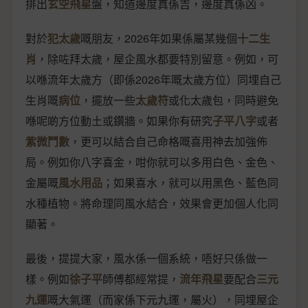
排出
玄空飛星
盤，知道邊度真係吉，邊度真係凶。
對於
犯太歲
嘅朋友，2026年如果係屬某幾個
十二生
肖
，除咗拜太歲，屋企風水都要特別留意。例如，可
以喺流年太歲方（即係2026年嘅太歲方位）同埋自己
生肖嘅
病位
，擺放一些
太歲符
或化太歲包，同時避免
喺呢啲方位動土或鑽牆。如果你有研究
子平八字
或者
紫微鬥數
，更可以結合自己命格嘅喜用神去加強佈
局。例如你八字喜金，咁你就可以多用白色、金色、
金屬嘅
風水用品
；如果喜水，就可以用黑色、藍色同
水種植物。將命理同風水結合，效果會更加個人化同
顯著。
最後，提提大家，風水係一個系統，唔好只係做一
樣。例如
徐子平
師傅都經常提，
流年飛星
要配合
三元
九運
嘅大氣運（而家係下元九運，屬火），同埋屋企