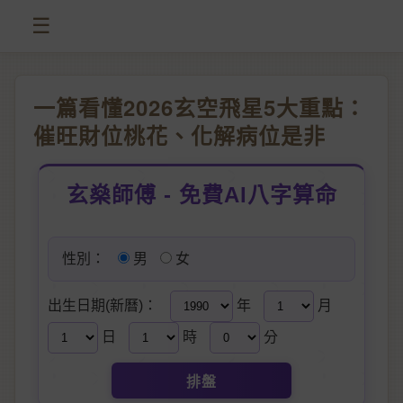
☰
一篇看懂2026玄空飛星5大重點：
催旺財位桃花、化解病位是非
玄燊師傅 - 免費AI八字算命
性別：
男
女
出生日期(新曆)：
年
月
日
時
分
排盤