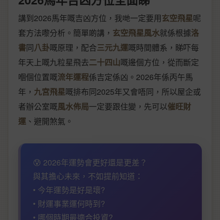
講到2026馬年嘅吉凶方位，我哋一定要用
玄空飛星
呢
套方法嚟分析。簡單啲講，
玄空飛星風水
就係根據
洛
書
同
八卦
嘅原理，配合
三元九運
嘅時間體系，睇吓每
年天上嘅九粒星飛去
二十四山
嘅邊個方位，從而斷定
嗰個位置嘅
流年運程
係吉定係凶。2026年係丙午馬
年，
九宮飛星
嘅排布同2025年又會唔同，所以屋企或
者辦公室嘅
風水佈局
一定要跟住變，先可以
催旺財
運
、避開煞氣。
😰 2026年運勢會更好還是更差？
與其擔心未來，不如提前知道：
• 今年運勢是好是壞?
• 財運事業運何時到?
• 哪個時期最適合投資?