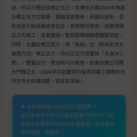
訣，所以
三煞
位就喺正北方。如果你計劃2026年喺屋
企嘅正北方位起牆、鑽牆或者裝修，就最好避免，否
則容易引致損傷或者官非。如果無可避免，就要擇個
吉日先開工，或者擺放一隻銅製嘅麒麟嚟鎮壓煞氣。
同時，
太歲
位喺正南方，而「歲破」位（即係對沖太
歲嘅方位）喺正北方，所以正北方其實係「太歲沖三
煞」，雙重凶力，更加唔可以輕視。如果你間公司嘅
大門喺正北，2026年可能要特別留意同事之間嘅合作
同文件合約嘅細節，容易有爭拗。
🌟 為什麼超過1000位網友都說準？
這位香港玄學家從討論區累積千則好評，現
在提供更專業的8000字命書服務。重點是有
退款保證，零風險！