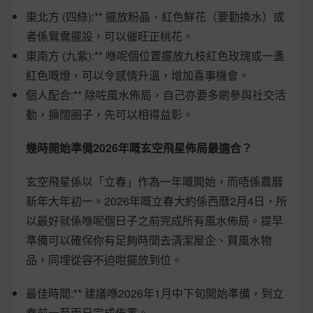
東北方 (四綠):** 擺放粉晶、紅色鮮花（要勤換水）或
者係鴛鴦擺設，可以催旺正桃花。
東南方 (九紫):** 喺呢個位置擺放九枝紅色玫瑰或一盞
紅色嘅燈，可以令感情升溫，增加喜事機會。
個人配合:** 除咗風水佈局，自己亦要多啲參與社交活
動，擴闊圈子，先可以相得益彰。
幾時開始準備2026年嘅玄空飛星佈局最適合？
玄空飛星係以「立春」作為一年嘅開始，而唔係農曆
新年大年初一。2026年嘅立春大約係西曆2月4日，所
以最好就係喺呢個日子之前完成所有風水佈局。提早
準備可以確保你有足夠時間去清潔屋企、買風水物
品，同埋從容不迫咁擺放到位。
最佳時間:** 建議喺2026年1月中下旬開始準備，到立
春前一至兩日完成佈置。