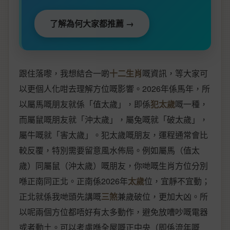
了解為何大家都推薦 →
跟住落嚟，我想結合一啲
十二生肖
嘅資訊，等大家可
以更個人化咁去理解方位嘅影響。2026年係馬年，所
以屬馬嘅朋友就係「值太歲」，即係
犯太歲
嘅一種，
而屬鼠嘅朋友就「沖太歲」，屬兔嘅就「破太歲」，
屬牛嘅就「害太歲」。犯太歲嘅朋友，運程通常會比
較反覆，特別需要留意風水佈局。例如屬馬（值太
歲）同屬鼠（沖太歲）嘅朋友，你哋嘅生肖方位分別
喺正南同正北。正南係2026年
太歲
位，宜靜不宜動；
正北就係我哋頭先講嘅
三煞
兼歲破位，更加大凶。所
以呢兩個方位都唔好有太多動作，避免放嘈吵嘅電器
或者動土。可以考慮喺全屋嘅正中央（即係流年嘅