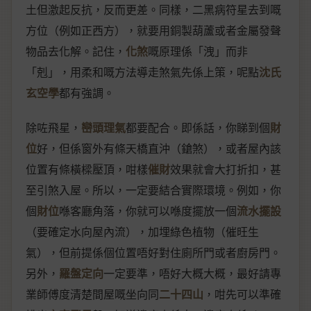
土但激起反抗，反而更差。同樣，二黑病符星去到嘅
方位（例如正西方），就要用銅製葫蘆或者金屬發聲
物品去化解。記住，
化煞
嘅原理係「洩」而非
「剋」，用柔和嘅方法導走煞氣先係上策，呢點
沈氏
玄空學
都有強調。
除咗飛星，
巒頭理氣
都要配合。即係話，你睇到個
財
位
好，但係窗外有條天橋直沖（鎗煞），或者屋內該
位置有條橫樑壓頂，咁樣
催財
效果就會大打折扣，甚
至引煞入屋。所以，一定要結合實際環境。例如，你
個
財位
喺客廳角落，你就可以喺度擺放一個
流水擺設
（要確定水向屋內流），加埋綠色植物（催旺生
氣），但前提係個位置唔好對住廁所門或者廚房門。
另外，
羅盤定向
一定要準，唔好大概大概，最好請專
業師傅度清楚間屋嘅坐向同
二十四山
，咁先可以準確