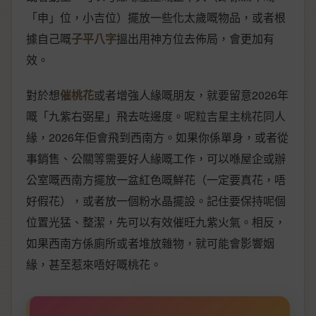
「申」位，小吉位）擺放一些化太歲嘅物品，或者根
據自己嘅
子平八字
搵出用神方位去佈局，會更加有
效。
對於想
催桃花
或者增強人緣嘅朋友，就要留意2026年
嘅「九紫右弼星」飛去咗邊度。呢粒吉星主桃花同人
緣，2026年佢會飛到西南方。如果你係單身，或者從
事銷售、公關等需要好人緣嘅工作，可以喺屋企或辦
公室嘅西南方擺放一盆紅色嘅鮮花（一定要真花，唔
好假花），或者放一個粉水晶擺設。記住要保持呢個
位置光猛、整潔，先可以有效催旺九紫火氣。相反，
如果西南方係廁所或者堆放雜物，就可能會影響姻
緣，甚至惹來唔好嘅桃花。