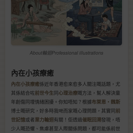
About輪迴Professional illustrations
內在小孩療癒
內在小孩療癒
係近年香港愈來愈多人關注嘅話題，尤
其係結合咗
前世今生
同
心理治療
嘅方法，幫人解決童
年創傷同埋情緒困擾。你知唔知？根據
布萊恩‧魏斯
博士嘅研究，好多時我哋而家嘅心理問題，其實同
前
世記憶
或者
業力輪迴
有關！佢透過
催眠回溯
發現，唔
少人嘅恐懼、焦慮甚至人際關係問題，都可能係前世