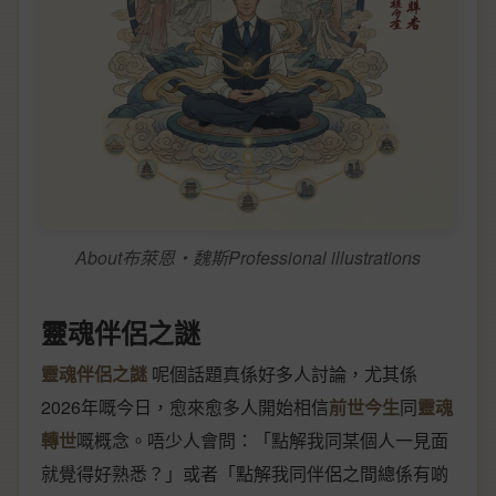
About布萊恩‧魏斯Professional illustrations
靈魂伴侶之謎
靈魂伴侶之謎
呢個話題真係好多人討論，尤其係
2026年嘅今日，愈來愈多人開始相信
前世今生
同
靈魂
轉世
嘅概念。唔少人會問：「點解我同某個人一見面
就覺得好熟悉？」或者「點解我同伴侶之間總係有啲