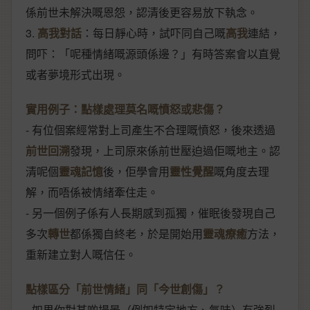
係前世未解決嘅恩怨，認清後更容易放下執念。
3.
高我對話
：每日靜心時，試吓同自己嘅
高我
連結，
問吓：「呢種情緒嘅源頭係邊？」有時答案會以直覺
或者夢境形式出現。
實用例子：點樣處理莫名嘅憤怒或悲傷？
- 有位個案經常對上司產生不合理嘅憤怒，後來透過
前世回溯
發現，上司原來係前世壓迫過佢嘅地主。認
清呢個
靈魂記憶
後，佢學會用
靈性覺醒
嘅角度去理
解，而唔係被情緒牽住走。
- 另一個例子係有人長期感到孤獨，催眠後發現自己
多次
轉世
都係獨自終老，於是開始用
靈魂療癒
方法，
重新建立對人嘅信任。
點樣區分「前世情緒」同「今世創傷」？
- 如果你對某啲場景（例如特定地方、氣味）有強烈