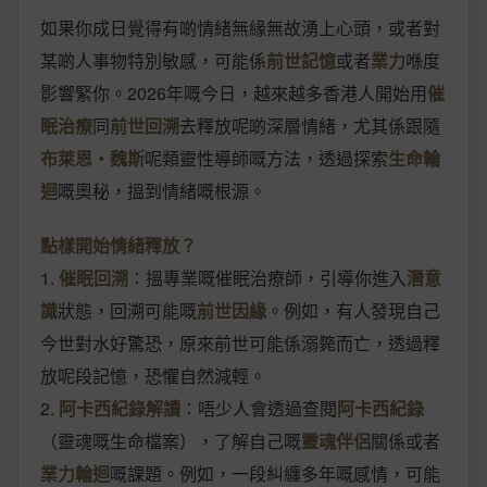
如果你成日覺得有啲情緒無緣無故湧上心頭，或者對
某啲人事物特別敏感，可能係
前世記憶
或者
業力
喺度
影響緊你。2026年嘅今日，越來越多香港人開始用
催
眠治療
同
前世回溯
去釋放呢啲深層情緒，尤其係跟隨
布萊恩‧魏斯
呢類靈性導師嘅方法，透過探索
生命輪
迴
嘅奧秘，搵到情緒嘅根源。
點樣開始情緒釋放？
1.
催眠回溯
：搵專業嘅催眠治療師，引導你進入
潛意
識
狀態，回溯可能嘅
前世因緣
。例如，有人發現自己
今世對水好驚恐，原來前世可能係溺斃而亡，透過釋
放呢段記憶，恐懼自然減輕。
2.
阿卡西紀錄解讀
：唔少人會透過查閱
阿卡西紀錄
（靈魂嘅生命檔案），了解自己嘅
靈魂伴侶
關係或者
業力輪迴
嘅課題。例如，一段糾纏多年嘅感情，可能