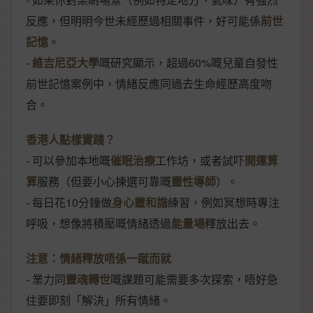
反應，但明明今世未經歷過相關事件，好可能係
前世
記憶
。
-
維吉尼亞大學
嘅研究顯示，超過60%嘅兒童自發性
前世記憶案例中，情緒反應同過去生命經歷高度吻
合。
香港人點樣實踐？
- 可以參加本地嘅
催眠治療
工作坊，或者試吓
開運算
算
服務（但要小心揀選可靠嘅
靈性導師
）。
- 每日花10分鐘做
身心靈和諧
練習，例如冥想時專注
呼吸，想像將積壓嘅情緒透過
能量場
釋放出去。
注意：情緒釋放唔係一蹴而就
- 業力同
靈魂轉世
嘅課題可能需要多次探索，唔好急
住要即刻「解決」所有情緒。