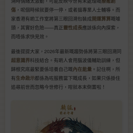
溯時情緒太激動，可能反映今世有未處理嘅
療癒創
傷
，呢個時候就要停一停，或者搵專業人士輔導。而
家香港有啲工作室將第三眼回溯包裝成
開運算算
嘅噱
頭，其實好危險——真正
靈性成長
應該係向內探索，
而唔係求快見效。
最後提提大家，2026年最新嘅趨勢係將第三眼回溯同
超意識界
科技結合。有啲人會用腦波儀輔助訓練，但
歸根究底最緊要係培養自己嘅
內在能量
。記住啊，所
有
生命啟示
都係為咗服務當下嘅成長，如果只係掛住
追尋前世而忽略今世修行，咁就本末倒置啦！