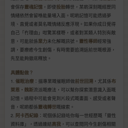
會保存
靈魂記憶
，即使
投胎
轉世，某啲深刻嘅經歷同
情緒依然會留喺能量場入面。呢啲記憶可能透過夢
境、直覺或者莫名嘅情緒反應浮現。如果你成日覺得
自己「冇理由」咁驚某樣嘢，或者對某類人特別有敵
意，可能就係
業力
未化解嘅訊號。
靈性導師
經常強
調，要療癒今生創傷，有時需要追溯返前世嘅根源，
先至能夠徹底釋放。
具體點做？
1.
催眠治療
：搵專業嘅催眠師做
前世回溯
，尤其係
布
萊恩‧魏斯
流派嘅療法，可以幫你探索潛意識入面嘅
記憶。過程中可能會見到片段式嘅畫面、感受或者聲
音，呢啲都係
靈魂轉世
嘅線索。
2.
阿卡西紀錄
：呢個係記錄咗你每一世經歷嘅「靈性
資料庫」，透過連結
高我
，可以查閱同今生創傷相關