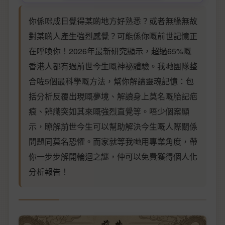
你係咪成日覺得某啲地方好熟悉？或者無緣無故
對某啲人產生強烈感覺？可能係你嘅前世記憶正
在呼喚你！2026年最新研究顯示，超過65%嘅
香港人都有過前世今生嘅神祕體驗。我哋團隊整
合咗5個最科學嘅方法，幫你解讀靈魂記憶：包
括分析反覆出現嘅夢境、解讀身上莫名嘅胎記疤
痕、辨識突如其來嘅強烈直覺等。唔少個案顯
示，瞭解前世今生可以幫助解決今生嘅人際關係
問題同莫名恐懼。而家就等我哋用專業角度，帶
你一步步解開輪迴之謎，仲可以免費獲得個人化
分析報告！