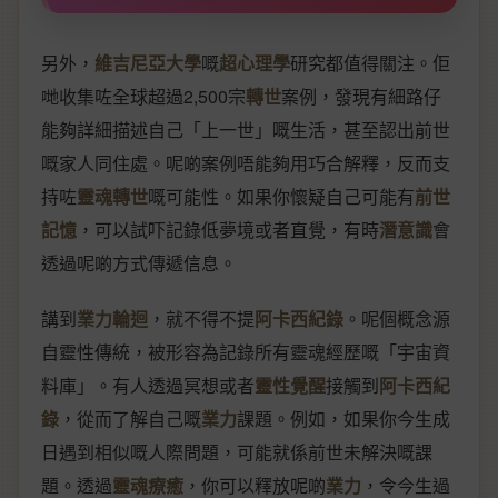
另外，
維吉尼亞大學
嘅
超心理學
研究都值得關注。佢
哋收集咗全球超過2,500宗
轉世
案例，發現有細路仔
能夠詳細描述自己「上一世」嘅生活，甚至認出前世
嘅家人同住處。呢啲案例唔能夠用巧合解釋，反而支
持咗
靈魂轉世
嘅可能性。如果你懷疑自己可能有
前世
記憶
，可以試吓記錄低夢境或者直覺，有時
潛意識
會
透過呢啲方式傳遞信息。
講到
業力輪迴
，就不得不提
阿卡西紀錄
。呢個概念源
自靈性傳統，被形容為記錄所有靈魂經歷嘅「宇宙資
料庫」。有人透過冥想或者
靈性覺醒
接觸到
阿卡西紀
錄
，從而了解自己嘅
業力
課題。例如，如果你今生成
日遇到相似嘅人際問題，可能就係前世未解決嘅課
題。透過
靈魂療癒
，你可以釋放呢啲
業力
，令今生過