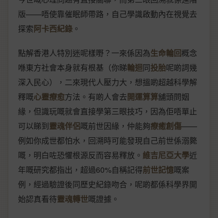
版——唔使靠催眠師帶路，自己學識啟動內在視覺去
探索
阿卡西紀錄
。
點解香港人特別迷呢樣嘢？一來係因為
生命輪回
概念
喺東方社會本身就有根基（你睇
輪迴
同
投胎
呢啲詞幾
深入民心），二來現代人壓力大，想搵啲超越科學解
釋嘅
心靈療愈
方法。有啲人會去
開運算算
舖頭問姻
緣，但識玩嘅就會直接學第三眼技巧，因為佢唔單止
可以睇到
靈魂伴侶
嘅前世因緣，仲能夠
療癒創傷
——
例如你成世都怕水，回溯時可能發現自己前世係溺斃
嘅，明白咗恐懼根源反而容易釋放。
維吉尼亞大學
近
年嘅研究都指出，超過60%自稱記得
前世記憶
嘅案
例，經過驗證後同歷史紀錄吻合，呢啲都係科學界開
始認真看待
靈魂轉世
嘅證據。