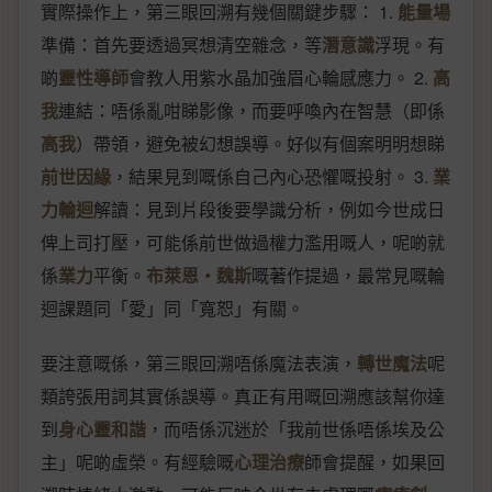
實際操作上，第三眼回溯有幾個關鍵步驟： 1.
能量場
準備：首先要透過冥想清空雜念，等
潛意識
浮現。有
啲
靈性導師
會教人用紫水晶加強眉心輪感應力。 2.
高
我
連結：唔係亂咁睇影像，而要呼喚內在智慧（即係
高我
）帶領，避免被幻想誤導。好似有個案明明想睇
前世因緣
，結果見到嘅係自己內心恐懼嘅投射。 3.
業
力輪迴
解讀：見到片段後要學識分析，例如今世成日
俾上司打壓，可能係前世做過權力濫用嘅人，呢啲就
係
業力
平衡。
布萊恩‧魏斯
嘅著作提過，最常見嘅輪
迴課題同「愛」同「寬恕」有關。
要注意嘅係，第三眼回溯唔係魔法表演，
轉世魔法
呢
類誇張用詞其實係誤導。真正有用嘅回溯應該幫你達
到
身心靈和諧
，而唔係沉迷於「我前世係唔係埃及公
主」呢啲虛榮。有經驗嘅
心理治療
師會提醒，如果回