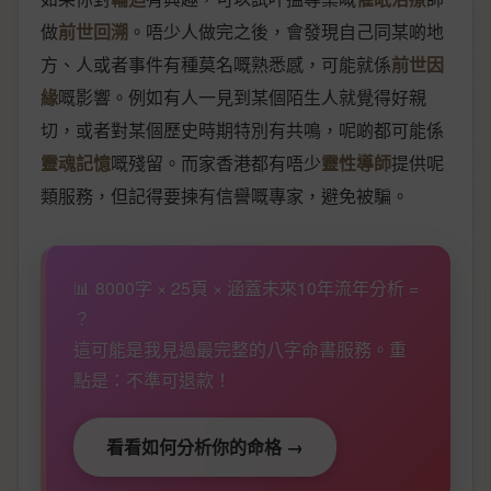
做
前世回溯
。唔少人做完之後，會發現自己同某啲地
方、人或者事件有種莫名嘅熟悉感，可能就係
前世因
緣
嘅影響。例如有人一見到某個陌生人就覺得好親
切，或者對某個歷史時期特別有共鳴，呢啲都可能係
靈魂記憶
嘅殘留。而家香港都有唔少
靈性導師
提供呢
類服務，但記得要揀有信譽嘅專家，避免被騙。
📊 8000字 × 25頁 × 涵蓋未來10年流年分析 =
？
這可能是我見過最完整的八字命書服務。重
點是：不準可退款！
看看如何分析你的命格 →