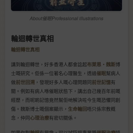
About催眠Professional illustrations
輪迴轉世真相
輪迴轉世真相
講到輪迴轉世，好多香港人都會諗起
布萊恩‧魏斯
博
士嘅研究。佢係一位著名心理醫生，透過
催眠
幫病人
做
前世回溯
，發現好多人嘅心理問題同
前世記憶
有
關。例如有病人喺催眠狀態下，講出自己幾百年前嘅
經歷，而呢啲記憶竟然幫佢哋解決咗今生嘅恐懼同創
傷。魏斯博士嘅個案顯示，
生命輪回
唔只係宗教概
念，仲同
心理治療
有密切關係。
如果你對
輪迴
有興趣，可以試吓搵專業嘅
催眠治療
師