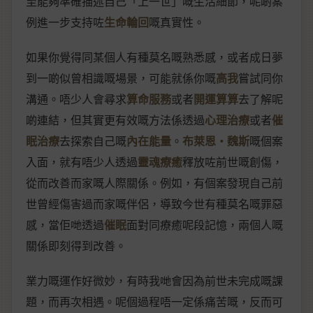
至能夠準確描述自己「上一世」嘅生活細節，呢啲案
例進一步支持咗
生命輪回
嘅真實性。
如果你覺得同某個人有種莫名嘅熟悉感，或者成日夢
到一啲似曾相識嘅場景，可能就係你嘅
高我
嘗試同你
溝通。唔少人會尋求
算命服務
或者
開運算算
去了解呢
啲連結，但其實更有效嘅方法係透過
心理治療
或者
催
眠治療
去探索自己嘅
內在能量
。
布萊恩‧魏斯
嘅個案
入面，就有唔少人透過
靈魂療癒
釋放咗前世嘅創傷，
從而改善而家嘅人際關係。例如，有個案發現自己前
世曾經傷害過而家嘅伴侶，導致今世有種莫名嘅罪惡
感，當佢哋透過
催眠
面對同療癒呢段記憶，兩個人嘅
關係即刻得到改善。
業力嘅運作好微妙，有時我哋會因為前世未完成嘅課
題，而再次相遇。呢個過程唔一定係痛苦嘅，反而可