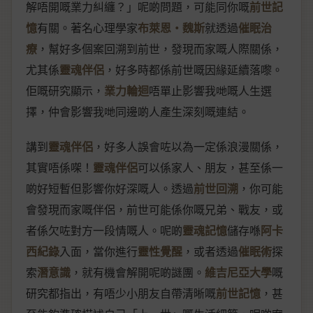
解唔開嘅業力糾纏？」呢啲問題，可能同你嘅
前世記
憶
有關。著名心理學家
布萊恩‧魏斯
就透過
催眠治
療
，幫好多個案回溯到前世，發現而家嘅人際關係，
尤其係
靈魂伴侶
，好多時都係前世嘅因緣延續落嚟。
佢嘅研究顯示，
業力輪迴
唔單止影響我哋嘅人生選
擇，仲會影響我哋同邊啲人產生深刻嘅連結。
講到
靈魂伴侶
，好多人誤會咗以為一定係浪漫關係，
其實唔係㗎！
靈魂伴侶
可以係家人、朋友，甚至係一
啲好短暫但影響你好深嘅人。透過
前世回溯
，你可能
會發現而家嘅伴侶，前世可能係你嘅兄弟、戰友，或
者係欠咗對方一段情嘅人。呢啲
靈魂記憶
儲存喺
阿卡
西紀錄
入面，當你進行
靈性覺醒
，或者透過
催眠術
探
索
潛意識
，就有機會解開呢啲謎團。
維吉尼亞大學
嘅
研究都指出，有唔少小朋友自帶清晰嘅
前世記憶
，甚