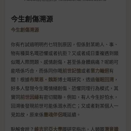
今生創傷溯源
今生創傷溯源
你有冇試過明明冇乜特別原因，但係對某啲人、事、
物有種莫名嘅恐懼或者抗拒？又或者成日重複遇到類
似嘅人際問題、感情創傷，甚至係身體病痛？呢啲可
能唔係巧合，而係同你嘅
前世記憶
或者
業力輪迴
有
關！根據
布萊恩‧魏斯
博士嘅研究，透過
催眠回溯
，
好多人發現今生嘅情緒創傷、恐懼同埋行為模式，其
實同
前世因緣
有密切關聯。例如，有人今生好怕水，
回溯後發現前世可能係溺水而亡；又或者對某個人一
見如故，原來係
靈魂伴侶
嘅延續。
點解會咁？
維吉尼亞大學
嘅研究指出，人類嘅
潛意識