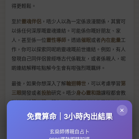
得更輕鬆。
至於
靈魂伴侶
，唔少人以為一定係浪漫關係，其實可
以係任何深厚嘅靈魂連結。可能係你嘅好朋友、家
人，甚至係一位
靈性導師
。透過
催眠
或者
內在能量
工
作，你可以探索同呢啲靈魂嘅前世連結。例如，有人
發現自己同伴侶曾經喺古代係戰友，或者係親人，呢
啲連結解釋咗點解今生會有咁強烈嘅羈絆。
最後，如果你想深入了解
輪迴轉世
，可以考慮學習
第
三眼
開發或者
投胎
研究。唔少
身心靈和諧
課程都會教
點樣激活
第三眼
，等你可以更清晰咁接收靈性信息。
×
不過要記住，呢啲練習需要耐心同指導，唔好急於求
免費算命｜3小時內出結果
成。而家2026年，有更多科學研究支持
生命輪回
嘅可
能性，所以無論你係為咗
心理治療
定係
靈性成長
，探
玄燊師傅親自占卜