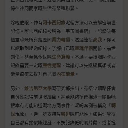
憶往往同而家嘅生活有某種聯繫。
除咗催眠，仲有
阿卡西紀錄
呢個方法可以去解密前世
記憶。阿卡西紀錄被稱為「宇宙圖書館」，記錄咗每
個靈魂嘅所有經歷同
業力輪迴
。透過連接
高我
，你可
以讀取到呢啲紀錄，了解自己嘅
靈魂伴侶
關係、前世
創傷，甚至係今世嘅
生命意義
。不過，要接觸阿卡西
紀錄需要一定嘅
靈性覺醒
，建議可以先透過冥想或者
能量療癒去提升自己嘅
內在能量
。
另外，
維吉尼亞大學
嘅研究都指出，有唔少細路仔會
自發性記得前世嘅細節，甚至能夠準確描述一啲佢哋
根本冇可能知道嘅地方同事件。呢啲案例被稱為「
轉
世
現象」，進一步支持咗
輪迴
嘅可能性。如果你覺得
自己都有類似嘅經歷，不妨記錄低呢啲片段，或者搵