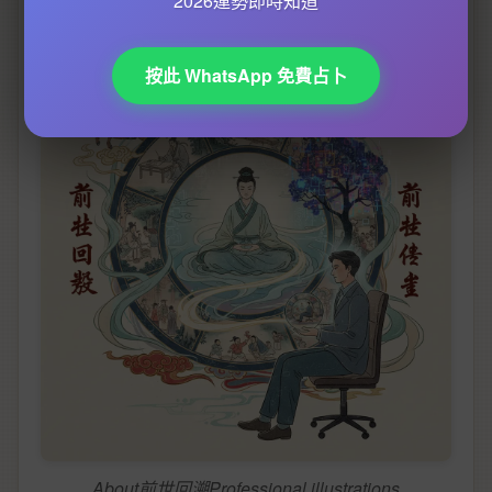
索
輪迴轉世真相
都可能幫你搵到更深層嘅生命意義。
2026運勢即時知道
按此 WhatsApp 免費占卜
About前世回溯Professional illustrations