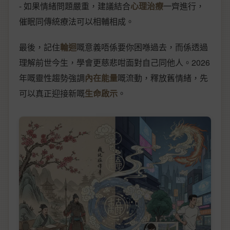
- 如果情緒問題嚴重，建議結合
心理治療
一齊進行，
催眠同傳統療法可以相輔相成。
最後，記住
輪迴
嘅意義唔係要你困喺過去，而係透過
理解前世今生，學會更慈悲咁面對自己同他人。2026
年嘅靈性趨勢強調
內在能量
嘅流動，釋放舊情緒，先
可以真正迎接新嘅
生命啟示
。