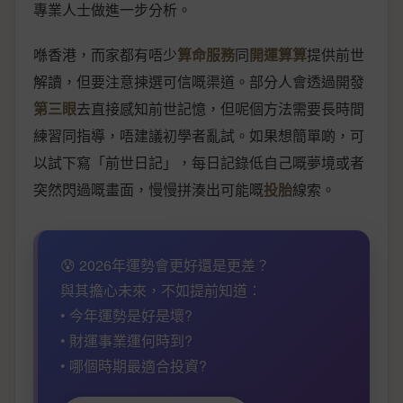
專業人士做進一步分析。
喺香港，而家都有唔少
算命服務
同
開運算算
提供前世
解讀，但要注意揀選可信嘅渠道。部分人會透過開發
第三眼
去直接感知前世記憶，但呢個方法需要長時間
練習同指導，唔建議初學者亂試。如果想簡單啲，可
以試下寫「前世日記」，每日記錄低自己嘅夢境或者
突然閃過嘅畫面，慢慢拼湊出可能嘅
投胎
線索。
😰 2026年運勢會更好還是更差？
與其擔心未來，不如提前知道：
• 今年運勢是好是壞?
• 財運事業運何時到?
• 哪個時期最適合投資?