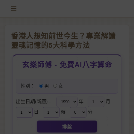
☰
香港人想知前世今生？專業解讀
靈魂記憶的5大科學方法
玄燊師傅 - 免費AI八字算命
性別：
男
女
出生日期(新曆)：
年
月
日
時
分
排盤