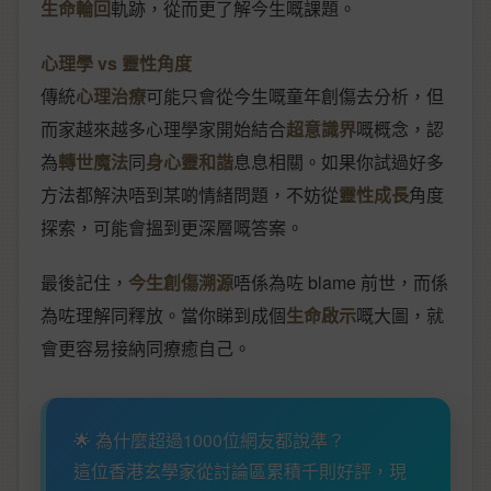
生命輪回
軌跡，從而更了解今生嘅課題。
心理學 vs 靈性角度
傳統
心理治療
可能只會從今生嘅童年創傷去分析，但
而家越來越多心理學家開始結合
超意識界
嘅概念，認
為
轉世魔法
同
身心靈和諧
息息相關。如果你試過好多
方法都解決唔到某啲情緒問題，不妨從
靈性成長
角度
探索，可能會搵到更深層嘅答案。
最後記住，
今生創傷溯源
唔係為咗 blame 前世，而係
為咗理解同釋放。當你睇到成個
生命啟示
嘅大圖，就
會更容易接納同療癒自己。
🌟 為什麼超過1000位網友都說準？
這位香港玄學家從討論區累積千則好評，現