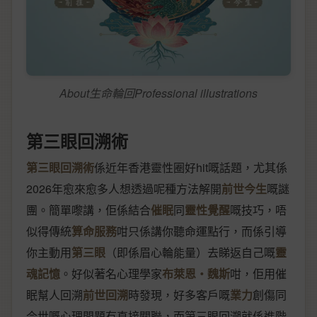
About生命輪回Professional illustrations
第三眼回溯術
第三眼回溯術
係近年香港靈性圈好hit嘅話題，尤其係
2026年愈來愈多人想透過呢種方法解開
前世今生
嘅謎
團。簡單嚟講，佢係結合
催眠
同
靈性覺醒
嘅技巧，唔
似得傳統
算命服務
咁只係講你聽命運點行，而係引導
你主動用
第三眼
（即係眉心輪能量）去睇返自己嘅
靈
魂記憶
。好似著名心理學家
布萊恩‧魏斯
咁，佢用催
眠幫人回溯
前世回溯
時發現，好多客戶嘅
業力
創傷同
今世嘅心理問題有直接關聯，而第三眼回溯就係進階