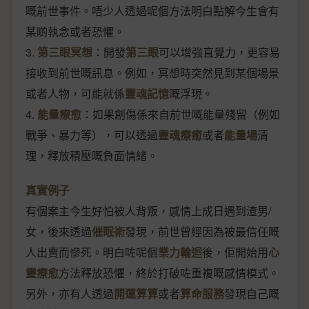
嘅前世事件。唔少人透過呢個方法明白點解今生會有
某啲執念或者恐懼。
3.
第三眼冥想
：開發
第三眼
可以增強直覺力，更容易
接收到前世嘅訊息。例如，冥想時突然見到某個場景
或者人物，可能就係
靈魂記憶
嘅浮現。
4.
能量療愈
：如果創傷係來自前世嘅能量殘留（例如
戰爭、暴力等），可以透過
靈魂療癒
或者
能量場
清
理，釋放積壓嘅負面情緒。
真實例子
有個案主今生好怕被人背叛，感情上成日遇到渣男/
女，後來透過
催眠術
發現，前世曾經因為被最信任嘅
人出賣而慘死。明白咗呢個
業力輪迴
後，佢開始用
心
靈療愈
方法釋放恐懼，終於打破咗重複嘅感情模式。
另外，亦有人透過
開運算算
或者
算命服務
發現自己嘅