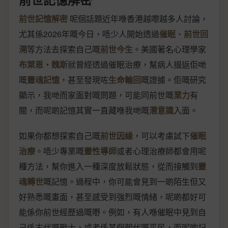
前世記憶解密
呢個話題近年喺香港越嚟越多人討論，
尤其係2026年嘅今日，唔少人開始透過
催眠
、
前世回
溯
等方法去探索自己嘅
前世今生
。美國著名心理學家
布萊恩‧魏斯
就曾經透過催眠治療，幫病人搵返佢哋
嘅
靈魂記憶
，甚至發現咗
生命輪回
嘅證據。佢嘅研究
顯示，我哋而家面對嘅問題，可能同前世嘅
業力
有
關，而呢啲記憶其實一直藏喺我哋嘅
潛意識
入面。
如果你都想探索自己嘅
前世因緣
，可以考慮試下
催眠
治療
。唔少專業嘅
靈性導師
或者心理治療師都會用呢
種方法，幫你進入一種深度放鬆狀態，從而接觸到
靈
魂轉世
嘅記憶。過程中，你可能會見到一啲陌生但又
好熟悉嘅畫面，甚至感受到強烈嘅情緒，呢啲都好可
能係你前世經歷過嘅嘢。例如，有人喺催眠中見到自
己係古代嘅戰士，或者係某個朝代嘅平民，而呢啲記