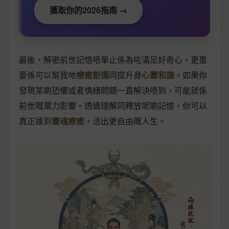
獲取你的2026指南 →
最後，解密前世記憶唔單止係為咗滿足好奇心，更重
要係可以幫我哋
療癒創傷
同提升
身心靈和諧
。如果你
發現某啲恐懼或者情緒問題一直解決唔到，可能就係
前世嘅
業力
影響。透過理解同釋放呢啲記憶，你可以
真正達到
靈魂療癒
，活出更自由嘅人生。