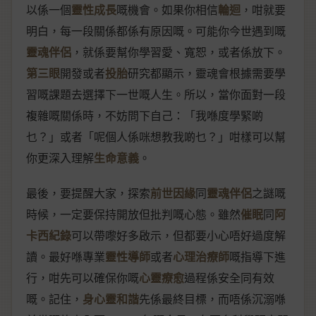
以係一個
靈性成長
嘅機會。如果你相信
輪迴
，咁就要
明白，每一段關係都係有原因嘅。可能你今世遇到嘅
靈魂伴侶
，就係要幫你學習愛、寬恕，或者係放下。
第三眼
開發或者
投胎
研究都顯示，靈魂會根據需要學
習嘅課題去選擇下一世嘅人生。所以，當你面對一段
複雜嘅關係時，不妨問下自己：「我喺度學緊啲
乜？」或者「呢個人係咪想教我啲乜？」咁樣可以幫
你更深入理解
生命意義
。
最後，要提醒大家，探索
前世因緣
同
靈魂伴侶
之謎嘅
時候，一定要保持開放但批判嘅心態。雖然
催眠
同
阿
卡西紀錄
可以帶嚟好多啟示，但都要小心唔好過度解
讀。最好喺專業
靈性導師
或者
心理治療師
嘅指導下進
行，咁先可以確保你嘅
心靈療愈
過程係安全同有效
嘅。記住，
身心靈和諧
先係最終目標，而唔係沉溺喺