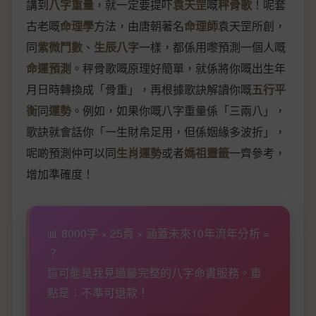
講到
八字重量
，就一定要提吓
袁天罡
嘅
秤骨歌
！呢套
古老嘅
命理學
方法，由唐朝著名
命理師
袁天罡所創，
同
紫微鬥數
、
生辰八字
一樣，都係用嚟預測一個人嘅
命運預測
。秤骨歌嘅原理好簡單，就係將你嘅出生年
月日時轉換成「骨重」，再根據歌訣解讀你嘅
五行平
衡
同
運勢
。例如，如果你嘅八字重量係「三兩八」，
歌訣就會話你「一生財帛足用，但係姻緣多波折」，
呢啲預測仲可以同
生肖運勢
或者
媽祖靈籤
一齊參考，
增加準確度！
📊 8000字 × 25頁 × 涵蓋未來10年流年分析 =
？
這可能是我見過最完整的八字命書服務。重
點是：不準可退款！