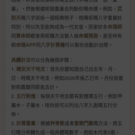
量」，然後根據呢個重量去判斷你嘅命運。例如，
武
則天
嘅八字就係一個經典例子，相傳佢嘅八字重量好
特別，所以先至能夠成為一代女皇。而家好多
命理師
同
算命師
都會用呢種方法幫人做
命運預測
，甚至仲有
啲
命理APP
同
八字計算機
可以幫你自動計出嚟。
具體計法
可以分為幾個步驟：
1.
確定天干地支
：首先你要知道自己出生年、月、
日、時嘅天干地支，例如2026年係乙巳年，月份就要
對照農曆同節氣去計。
2.
五行對應
：每個天干地支都有對應嘅五行，例如甲
屬木、子屬水，咁你就可以列出八字入面嘅五行分
佈。
3.
計算重量
：根據
秤骨歌
或者
紫微鬥數
嘅方法，將五
行嘅分佈轉化成一個具體嘅數字，例如木代表3兩、