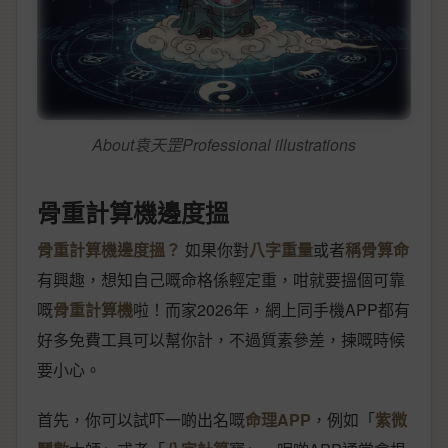
About袁天罡Professional illustrations
骨重計算機邊度搵
骨重計算機邊度搵？
如果你對
八字重量
或者
稱骨算命
有興趣，想知自己嘅命格係輕定重，咁就要搵個可靠
嘅
骨重計算機
啦！而家2026年，網上同手機APP都有
好多免費工具可以幫你計，不過質素參差，揀嘅時候
要小心。
首先，你可以試吓一啲出名嘅
命理APP
，例如「
紫微