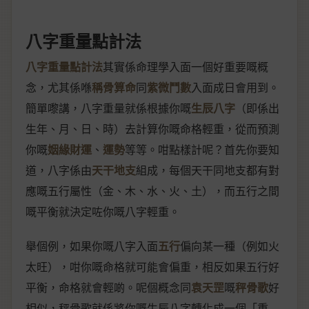
八字重量點計法
八字重量點計法
其實係命理學入面一個好重要嘅概
念，尤其係喺
稱骨算命
同
紫微鬥數
入面成日會用到。
簡單嚟講，八字重量就係根據你嘅
生辰八字
（即係出
生年、月、日、時）去計算你嘅命格輕重，從而預測
你嘅
姻緣財運
、
運勢
等等。咁點樣計呢？首先你要知
道，八字係由
天干地支
組成，每個天干同地支都有對
應嘅五行屬性（金、木、水、火、土），而五行之間
嘅平衡就決定咗你嘅八字輕重。
舉個例，如果你嘅八字入面
五行
偏向某一種（例如火
太旺），咁你嘅命格就可能會偏重，相反如果五行好
平衡，命格就會輕啲。呢個概念同
袁天罡
嘅
秤骨歌
好
相似，秤骨歌就係將你嘅生辰八字轉化成一個「重