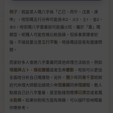
例子
：假設某人嘅八字係「乙巳、丙午、戊寅、庚
申」，咁佢嘅五行分佈可能係木2、火3、土1、金2、
水0，咁佢嘅八字重量就可能偏火旺，屬於「重」嘅
類型。呢種人可能性格比較急躁，但係事業運會好
強，不過就要注意
五行平衡
，唔係嘅話容易有健康問
題。
而家好多人會將八字重量同其他命理方法結合，例如
塔羅牌占卜
、
媽祖靈籤
或者
生命靈數
，咁就可以更加
全面咁分析自己嘅運勢。另外，
簡少年
同
韋千里
呢啲
近代命理大師都出過唔少
命理書籍
同
命理課程
，教人
點樣自己計八字重量，甚至點樣用嚟
擇日擇吉
或者
風
水勘輿
。如果你對呢方面有興趣，可以搵吓佢哋嘅著
作嚟參考。