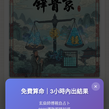
About秤骨歌Professional illustrations
×
免費算命｜3小時內出結果
八字輕重準確度
玄燊師傅親自占卜
八字輕重準確度
呢個話題，喺命理學界一直都有唔少