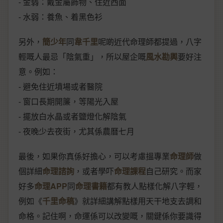
- 金弱：戴金屬飾物、住近西面
- 水弱：養魚、着黑色衫
另外，
簡少年
同
韋千里
呢啲近代命理師都提過，八字
輕嘅人最忌「陰氣重」，所以屋企嘅
風水勘輿
要好注
意。例如：
- 避免住近墳場或者醫院
- 窗口長期開簾，等陽光入屋
- 擺放白水晶或者鹽燈化解陰氣
- 夜晚少去夜街，尤其係農曆七月
最後，如果你真係好擔心，可以考慮搵專業
命理師
做
個詳細
命理諮詢
，或者學吓
命理課程
自己研究。而家
好多
命理APP
同
命理書籍
都有教人點樣化解八字輕，
例如《
千里命稿
》就詳細講解點樣用天干地支去調和
命格。記住啊，命運係可以改變嘅，關鍵係你要識得