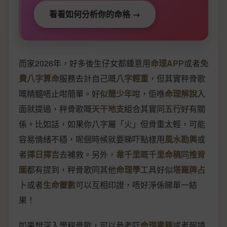
看看如何分析你的命格 →
而家2026年，好多後生仔女都鍾意用
命理APP
或者
免
費八字算命
服務去計自己嘅
八字輕重
，但其實秤骨歌
嘅精髓唔止咁簡單。好似
簡少年
咁，佢喺
命理解說
入
面就提過，秤骨歌嘅
天干地支
組合其實同
五行
好有關
係。比如話，如果你八字屬「火」但骨重太輕，可能
容易情緒不穩，呢個時候就要睇吓點樣用
風水勘輿
或
者
擇日擇吉
去補救。另外，
韋千里
嘅
千里命稿
同
推背
圖
都有提到，秤骨歌同其他
命理學
工具好似
塔羅牌占
卜
或者
生命靈數
可以互相印證，唔好淨係睇單一結
果！
如果想深入學秤骨歌，可以參考吓
命理書籍
或者報讀