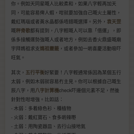
你。例如天同星嘅人比較柔和，如果八字輕再加天
同，可能容易俾人蝦，咁就要加強自己嘅火土屬性，
戴紅瑪瑙或者黃水晶都係唔錯嘅選擇。另外，
袁天罡
嘅
秤骨歌
都有提到，八字輕嘅人可以靠「借運」，即
係多接觸運勢強嘅人或者地方，例如去香火鼎盛嘅廟
宇拜媽祖求支
媽祖靈籤
，或者參加一啲喜慶活動吸吓
旺氣。
其次，
五行平衡
好緊要！八字輕通常係因為某個五行
太弱，例如木弱就容易冇主見。你可以根據自己嘅生
辰八字，用
八字計算機
check吓邊個元素不足，然後
針對性咁增強。比如話：
- 木弱：多着綠色衫、種植物
- 火弱：戴紅寶石、食多啲辣嘢
- 土弱：用陶瓷器皿、去行山接地氣