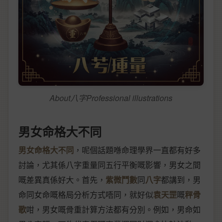
About八字Professional illustrations
男女命格大不同
男女命格大不同
，呢個話題喺命理學界一直都有好多
討論，尤其係八字重量同五行平衡嘅影響，男女之間
嘅差異真係好大。首先，
紫微鬥數
同
八字
都講到，男
命同女命嘅格局分析方式唔同，就好似
袁天罡
嘅
秤骨
歌
咁，男女嘅骨重計算方法都有分別。例如，男命如