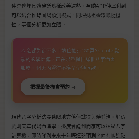
仲會俾埋具體建議點樣改善運勢。有啲APP仲犀利到
可以結合推背圖嘅預測模式，同埋媽祖靈籤嘅隨機
性，等個分析更加立體。
⚠️ 名額剩餘不多！這位擁有130萬YouTube點
擊的玄學師傅，正在限量提供詳批八字命書
服務。14天內覺得不準？全額退款。
把握最後機會預約 →
現代八字分析法最勁嘅地方係佢識得與時並進。好似
武則天年代嘅命理學，邊度會諗到而家可以透過八字
計算機，即時睇到未來十年嘅運勢預測？仲有啲進階