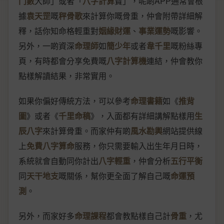
鬥數
大師」或者「
八字計算
寶」，呢啲APP通常會根
據
袁天罡
嘅
秤骨歌
來計算你嘅骨重，仲會附帶詳細解
釋，話你知命格輕重對
姻緣財運
、
事業運勢
嘅影響。
另外，一啲資深
命理師
如
簡少年
或者
韋千里
嘅粉絲專
頁，有時都會分享免費嘅
八字計算機
連結，仲會教你
點樣解讀結果，非常實用。
如果你偏好傳統方法，可以參考
命理書籍
如《
推背
圖
》或者《
千里命稿
》，入面都有詳細講解點樣用
生
辰八字
來計算骨重。而家仲有啲
風水勘輿
網站提供線
上
免費八字算命
服務，你只需要輸入出生年月日時，
系統就會自動同你計出
八字輕重
，仲會分析
五行平衡
同
天干地支
嘅關係，幫你更全面了解自己嘅
命運預
測
。
另外，而家好多
命理課程
都會教點樣自己計
骨重
，尤