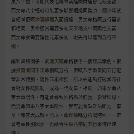
果八字輕，可能代表佢嘅事業運同財運會比較波動，
而女命八字輕就可能更多影響姻緣同健康。
簡少年
就
曾經喺佢嘅
命理課程
入面提過，男女命格嘅五行需求
都唔同，男命通常需要多啲
天干地支
中嘅陽性元素，
而女命就需要陰性元素多啲，咁先可以達到
五行平
衡
。
講到具體例子，
武則天
嘅命格就係一個經典案例。根
據
推背圖
同
千里命稿
嘅分析，佢嘅八字重量同五行配
置非常特別，陽性元素極強，所以先能夠打破當時社
會對女性嘅限制，成為一代女皇。相反，如果女命八
字太重陽性，可能會導致性格過於強勢，影響姻緣。
而男命如果八字太重陰性，就可能會缺乏決斷力，事
業上難有大成就。所以，
命理師
喺分析嘅時候，一定
會考慮性別因素，再結合
生辰八字
同
五行
來俾出建
議。