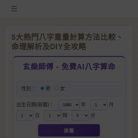
☰
5大熱門八字重量計算方法比較、
命理解析及DIY全攻略
玄燊師傅 - 免費AI八字算命
性別：
男
女
出生日期(新曆)：
年
月
日
時
分
排盤