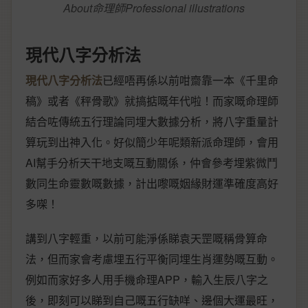
About命理師Professional illustrations
現代八字分析法
現代八字分析法
已經唔再係以前咁齋靠一本《千里命
稿》或者《秤骨歌》就搞掂嘅年代啦！而家嘅命理師
結合咗傳統五行理論同埋大數據分析，將八字重量計
算玩到出神入化。好似簡少年呢類新派命理師，會用
AI幫手分析天干地支嘅互動關係，仲會參考埋紫微鬥
數同生命靈數嘅數據，計出嚟嘅姻緣財運準確度高好
多㗎！
講到八字輕重，以前可能淨係睇袁天罡嘅稱骨算命
法，但而家會考慮埋五行平衡同埋生肖運勢嘅互動。
例如而家好多人用手機命理APP，輸入生辰八字之
後，即刻可以睇到自己嘅五行缺咩、邊個大運最旺，