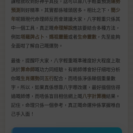
課程就吹到好神乎其技，話可以靠八字輕重預測
運勢
預測
到好精準，其實都係噱頭居多。相比之下，
簡少
年
呢類現代命理師反而會建議大家，八字輕重只係其
中一個工具，真正嘅
命理解說
應該要結合多種方法，
例如
塔羅牌占卜
、
媽祖靈籤
或者
生命靈數
，先至能夠
全面咁了解自己嘅運勢。
最後，提醒吓大家，八字輕重嘅準確度好大程度上取
決於
算命師
嘅功力同經驗。有啲師傅會好仔細咁分析
你嘅
生肖運勢
同
五行
配合，而唔係淨係睇個重量數
字。所以，如果真係想靠八字嚟改運，最好搵個信得
過嘅師傅，而唔係盲目相信網上嘅
八字計算機
結果。
記住，命理只係一個參考，真正嘅命運仲係掌握喺自
己手入面！