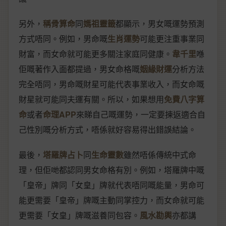
另外，
稱骨算命
同
媽祖靈籤
都顯示，男女嘅運勢預測
方式唔同。例如，男命嘅
生肖運勢
可能更注重事業同
財富，而女命就可能更多關注家庭同健康。
韋千里
喺
佢嘅著作入面都提過，男女命格嘅
姻緣財運
分析方法
完全唔同，男命嘅財星可能代表事業收入，而女命嘅
財星就可能同夫運有關。所以，如果想用
免費八字算
命
或者
命理APP
來睇自己嘅運勢，一定要揀返適合自
己性別嘅分析方式，唔係就好容易得出錯誤結論。
最後，
塔羅牌占卜
同
生命靈數
雖然唔係傳統中式命
理，但佢哋都認同男女命格有別。例如，塔羅牌中嘅
「皇帝」牌同「女皇」牌就代表唔同嘅能量，男命可
能更需要「皇帝」牌嘅主動同掌控力，而女命就可能
更需要「女皇」牌嘅滋養同包容。
風水勘輿
亦都講