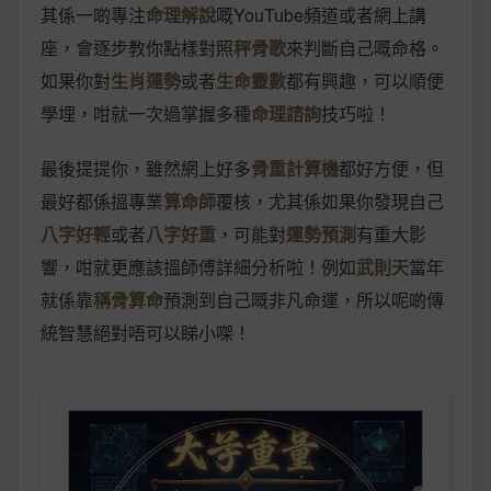
其係一啲專注
命理解說
嘅YouTube頻道或者網上講
座，會逐步教你點樣對照
秤骨歌
來判斷自己嘅命格。
如果你對
生肖運勢
或者
生命靈數
都有興趣，可以順便
學埋，咁就一次過掌握多種
命理諮詢
技巧啦！
最後提提你，雖然網上好多
骨重計算機
都好方便，但
最好都係搵專業
算命師
覆核，尤其係如果你發現自己
八字好輕
或者
八字好重
，可能對
運勢預測
有重大影
響，咁就更應該搵師傅詳細分析啦！例如
武則天
當年
就係靠
稱骨算命
預測到自己嘅非凡命運，所以呢啲傳
統智慧絕對唔可以睇小㗎！