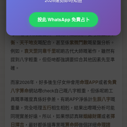
2026運勢即時知道
爭議。好多香港人鍾意用
八字重量
嚟睇自己嘅運勢，
尤其係
稱骨算命
同
秤骨歌
呢啲方法，但係準確度真係
按此 WhatsApp 免費占卜
見仁見智。有啲
命理師
會話，八字輕重只係一個參
考，唔可以完全當真，因為
命運預測
仲要考慮
五行平
衡
、
天干地支
嘅配合，甚至係
紫微鬥數
嘅星盤分析。
例如，
袁天罡
同
韋千里
呢啲古代大師嘅著作，雖然有
提到八字輕重，但佢哋都強調要綜合其他因素先至準
確。
而家2026年，好多後生仔女仲會用
命理APP
或者
免費
八字算命
網站嚟check自己嘅八字輕重，但係呢啲工
具嘅準確度真係好參差。有啲APP淨係計
生辰八字
嘅
重量，完全唔理
五行
相生相剋，結果出嚟嘅分析可能
同現實差好遠。所以，如果想認真睇
姻緣財運
或者
擇
日擇吉
，最好都係搵專業嘅
算命師
做個詳細
命理諮