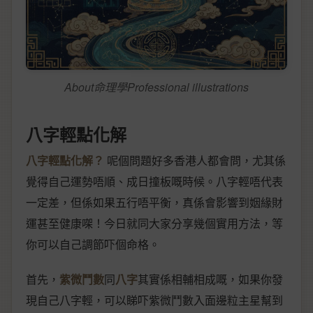
About命理學Professional illustrations
八字輕點化解
八字輕點化解？
呢個問題好多香港人都會問，尤其係
覺得自己運勢唔順、成日撞板嘅時候。八字輕唔代表
一定差，但係如果五行唔平衡，真係會影響到姻緣財
運甚至健康㗎！今日就同大家分享幾個實用方法，等
你可以自己調節吓個命格。
首先，
紫微鬥數
同
八字
其實係相輔相成嘅，如果你發
現自己八字輕，可以睇吓紫微鬥數入面邊粒主星幫到