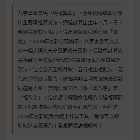
八字重量又稱「稱骨算命」，係中國傳統命理學
中重要嘅推算方法，通過計算出生年、月、日、
時嘅特定數值相加，得出嘅總和就係你嘅「骨
重」。2026年最新研究顯示，八字重量可以反
映一個人嘅先天命運同後天運勢，但點樣計算先
最準確？今次我哋比較5種最流行嘅八字重量計
算法，包括袁天罡稱骨歌、五行相生相剋法、現
代命理學改良版等，詳細講解每種方法嘅優缺點
同適用人羣。無論你想知自己係「重八字」定
「輕八字」，定係想了解點樣化解八字過輕嘅問
題，呢篇攻略都會俾你最全面嘅答案。仲附送
2026年最新嘅免費線上計算工具，等你可以即
時知道自己嘅八字重量同埋詳細解析！