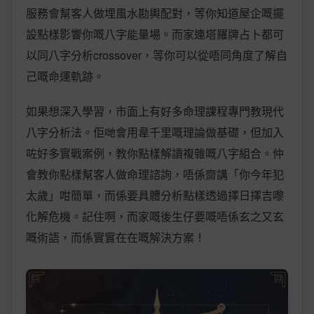
服務會幫客人做埋風水勘輿配對，等你知道屋企嘅擺
設點樣影響你嘅八字能量場。而家連塔羅牌占卜都可
以同八字分析crossover，等你可以從唔同角度了解自
己嘅命運軌跡。
如果想深入學習，市面上有好多命理課程專門教現代
八字分析法。佢哋會用韋千里嘅理論做基礎，但加入
咗好多實戰案例，教你點樣解讀複雜嘅八字組合。仲
會教你點樣幫客人做命理諮詢，唔係齋講「你今年犯
太歲」咁簡單，而係要具體分析點樣透過擇日擇吉嚟
化解危機。記住啊，而家嘅後生仔要嘅唔係玄之又玄
嘅術語，而係實實在在嘅解決方案！