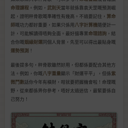
命理課程
。例如，
武則天
當年就係靠袁天罡嘅預測崛
起，證明秤骨歌嘅準確性有幾高。不過要記住，
算命
師
嘅功力都好重要，如果只係用
八字計算機
隨便計一
計，可能解讀得唔夠全面。最好搵專業
命理諮詢
，結
合你嘅
姻緣財運
同個人背景，先至可以得出最貼身嘅
運勢預測
！
最後提多句，秤骨歌雖然好用，但都係要配合其他方
法。例如，你嘅
八字重量
顯示「財運平平」，但係
紫
微鬥數
話你今年有橫財，咁就要把握機會啦！命理嘅
野，從來都係畀你參考，唔好太過迷信，最緊要係自
己努力！