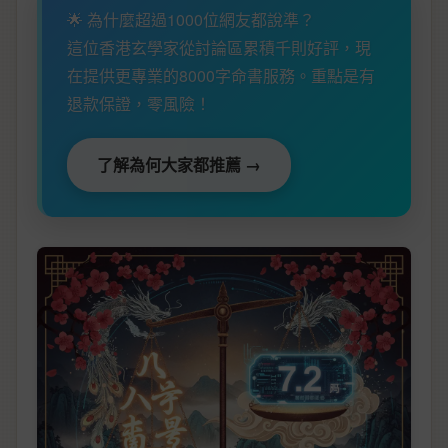
🌟 為什麼超過1000位網友都說準？
這位香港玄學家從討論區累積千則好評，現
在提供更專業的8000字命書服務。重點是有
退款保證，零風險！
了解為何大家都推薦 →