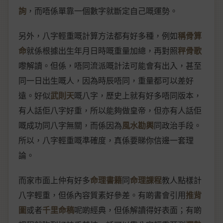
詢
，而唔係單靠一個數字就斷定自己嘅運勢。
另外，八字輕重嘅計算方法都有好多種，例如
稱骨算
命
就係根據出生年月日時嘅重量加總，再對照
秤骨歌
嚟解讀。但係，唔同流派嘅計法可能會有出入，甚至
同一日出生嘅人，因為時辰唔同，重量都可以差好
遠。好似
武則天
嘅八字，歷史上就有好多唔同版本，
有人話佢八字好重，所以能夠做皇帝，但亦有人話佢
嘅成功同八字無關，而係因為
風水勘輿
同政治手段。
所以，八字輕重嘅準確度，真係要睇你信邊一套理
論。
而家市面上仲有好多
命理書籍
同
命理課程
教人點樣計
八字輕重，但係內容質素好參差。有啲書會引用
推背
圖
或者
千里命稿
呢啲經典，但係解讀得好表面；有啲